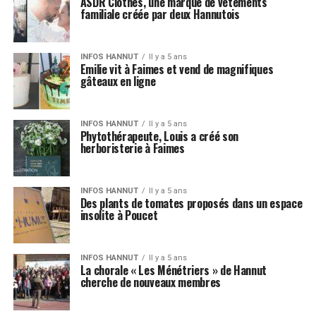
ASDR Clothes, une marque de vêtements
familiale créée par deux Hannutois
INFOS HANNUT
Il y a 5 ans
Emilie vit à Faimes et vend de magnifiques
gâteaux en ligne
INFOS HANNUT
Il y a 5 ans
Phytothérapeute, Louis a créé son
herboristerie à Faimes
INFOS HANNUT
Il y a 5 ans
Des plants de tomates proposés dans un espace
insolite à Poucet
INFOS HANNUT
Il y a 5 ans
La chorale « Les Ménétriers » de Hannut
cherche de nouveaux membres