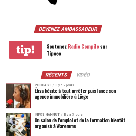
DEVENEZ AMBASSADEUR
Soutenez
Radio Compile
sur
tip!
Tipeee
RÉCENTS
VIDÉO
PODCAST
Il y a 2 jours
Élisa hésite à tout arrêter puis lance son
agence immobilière à Liège
INFOS HANNUT
Il y a 3 jours
Un salon de l’emploi et de la formation bientôt
organisé à Waremme