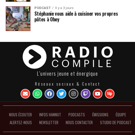
PODCAST
Il y a 3 jours
Stéphanie vous aide à cuisiner vos propres
pâtes à Ohey
L’univers jeune et énergique
Réseaux sociaux & Contact
NOUS ÉCOUTER
INFOS HANNUT
PODCASTS
ÉMISSIONS
ÉQUIPE
ALERTEZ-NOUS
NEWSLETTER
NOUS CONTACTER
STUDIO DE PODCAST