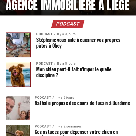
AGENCE IMMOBILIÈRE À LIÈGE
PODCAST
PODCAST
Il y a 3 jours
Stéphanie vous aide à cuisiner vos propres
pâtes à Ohey
PODCAST
Il y a 5 jours
Mon chien peut-il fait n’importe quelle
discipline ?
PODCAST
Il y a 5 jours
Nathalie propose des cours de fusain à Burdinne
PODCAST
Il y a 2 semaines
Ces astuces pour dépenser votre chien en