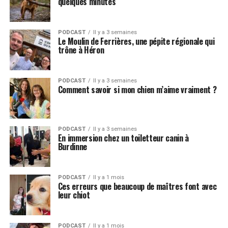
quelques minutes
PODCAST
Il y a 3 semaines
Le Moulin de Ferrières, une pépite régionale qui
trône à Héron
PODCAST
Il y a 3 semaines
Comment savoir si mon chien m’aime vraiment ?
PODCAST
Il y a 3 semaines
En immersion chez un toiletteur canin à
Burdinne
PODCAST
Il y a 1 mois
Ces erreurs que beaucoup de maîtres font avec
leur chiot
PODCAST
Il y a 1 mois