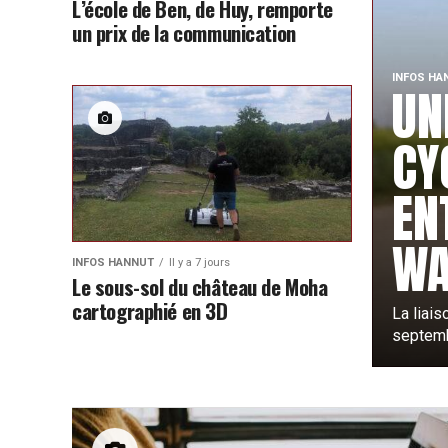
L’école de Ben, de Huy, remporte
un prix de la communication
INFOS HA
UN
CY
EN
W
INFOS HANNUT
Il y a 7 jours
Le sous-sol du château de Moha
cartographié en 3D
La liai
septembr