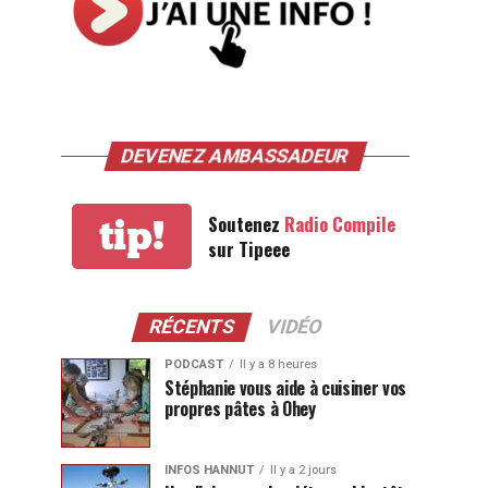
DEVENEZ AMBASSADEUR
Soutenez
Radio Compile
tip!
sur Tipeee
RÉCENTS
VIDÉO
PODCAST
Il y a 8 heures
Stéphanie vous aide à cuisiner vos
propres pâtes à Ohey
INFOS HANNUT
Il y a 2 jours