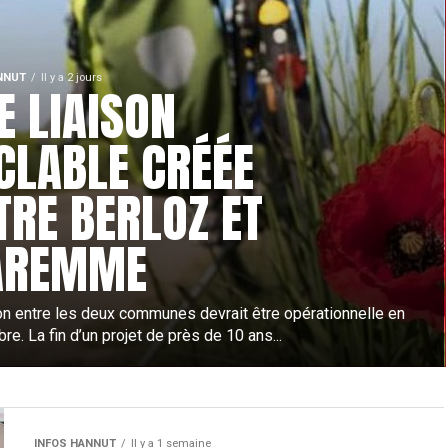
NNUT
Il y a 2 jours
E LIAISON
CLABLE CRÉÉE
TRE BERLOZ ET
AREMME
son entre les deux communes devrait être opérationnelle en
e. La fin d’un projet de près de 10 ans...
INFOS HANNUT
Il y a 1 semaine