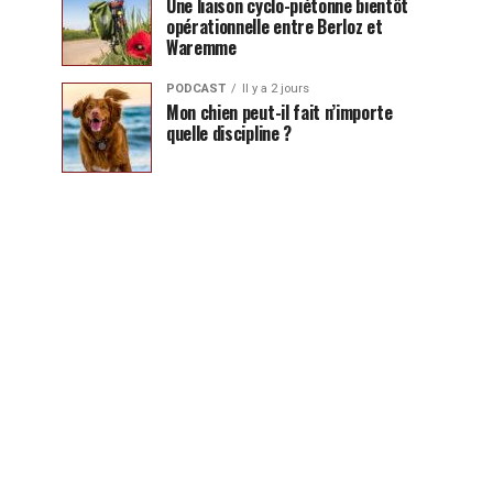
Une liaison cyclo-piétonne bientôt
opérationnelle entre Berloz et
Waremme
PODCAST
Il y a 2 jours
Mon chien peut-il fait n’importe
quelle discipline ?