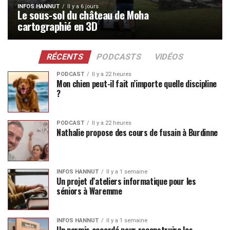
INFOS HANNUT
Il y a 6 jours
Le sous-sol du château de Moha
cartographié en 3D
RÉCENTS
PODCASTS
VIDÉOS
PODCAST
Il y a 22 heures
Mon chien peut-il fait n’importe quelle discipline
?
PODCAST
Il y a 22 heures
Nathalie propose des cours de fusain à Burdinne
INFOS HANNUT
Il y a 1 semaine
Un projet d’ateliers informatique pour les
séniors à Waremme
INFOS HANNUT
Il y a 1 semaine