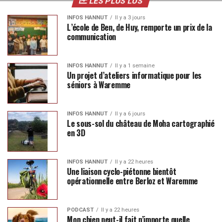
LES PLUS LUS
INFOS HANNUT
Il y a 3 jours
L’école de Ben, de Huy, remporte un prix de la
communication
INFOS HANNUT
Il y a 1 semaine
Un projet d’ateliers informatique pour les
séniors à Waremme
INFOS HANNUT
Il y a 6 jours
Le sous-sol du château de Moha cartographié
en 3D
INFOS HANNUT
Il y a 22 heures
Une liaison cyclo-piétonne bientôt
opérationnelle entre Berloz et Waremme
PODCAST
Il y a 22 heures
Mon chien peut-il fait n’importe quelle