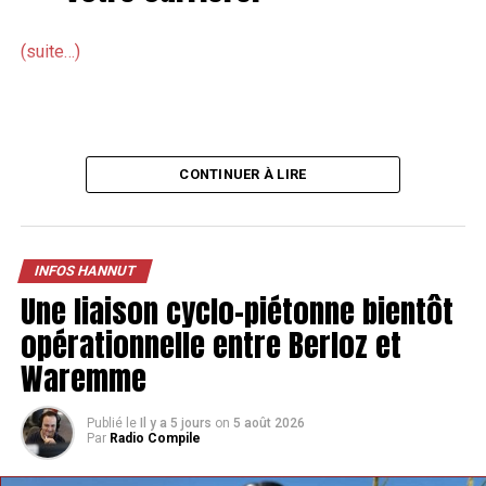
Le chantier du stade de hockey a officiellement débuté
(suite…)
CONTINUER À LIRE
INFOS HANNUT
Une liaison cyclo-piétonne bientôt
opérationnelle entre Berloz et
Waremme
Publié le
Il y a 5 jours
on
5 août 2026
Par
Radio Compile