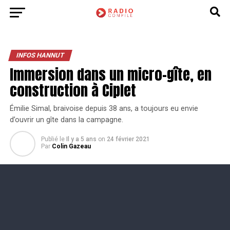
INFOS HANNUT
Immersion dans un micro-gîte, en
construction à Ciplet
Émilie Simal, braivoise depuis 38 ans, a toujours eu envie
d’ouvrir un gîte dans la campagne.
Publié le
Il y a 5 ans
on
24 février 2021
Par
Colin Gazeau