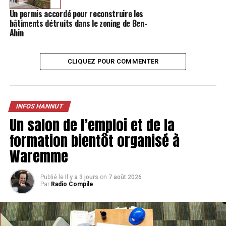
Un permis accordé pour reconstruire les
bâtiments détruits dans le zoning de Ben-
Ahin
CLIQUEZ POUR COMMENTER
L’espace est limité, mais les travaux en feront un bijou.
INFOS HANNUT
Un salon de l’emploi et de la
Il reste encore de nombreuses rénovations à faire avant
l’ouverture du
Gîte Le Pic Vert
. Mais le plan est déjà bien
formation bientôt organisé à
fixé dans l’esprit de la maman de deux enfants. Salle
Waremme
d’eau avec douche italienne, espace cuisine et canapé,
une chambre à l’étage avec couchages pour adultes et la
Publié le
Il y a 3 jours
on
7 août 2026
touche amusante : une cabane fermée avec lit dans la
Par
Radio Compile
mansarde pour les enfants.
Quand on sort du gîte, calme et silence règnent. Juste à