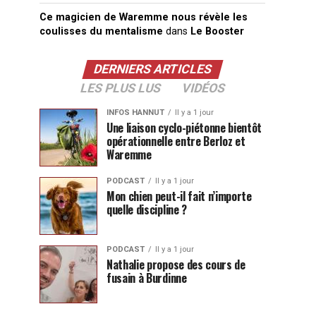
Ce magicien de Waremme nous révèle les
coulisses du mentalisme
dans
Le Booster
DERNIERS ARTICLES
LES PLUS LUS
VIDÉOS
INFOS HANNUT
Il y a 1 jour
Une liaison cyclo-piétonne bientôt
opérationnelle entre Berloz et
Waremme
PODCAST
Il y a 1 jour
Mon chien peut-il fait n’importe
quelle discipline ?
PODCAST
Il y a 1 jour
Nathalie propose des cours de
fusain à Burdinne