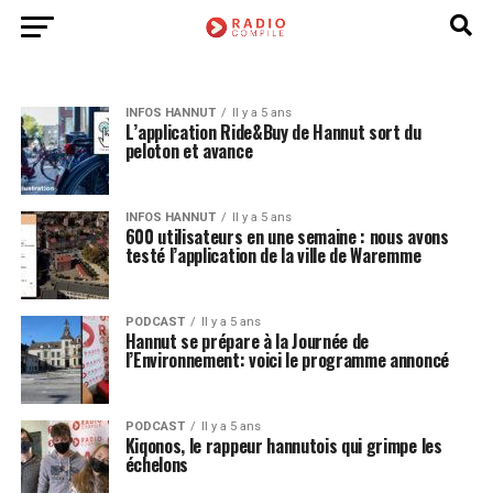
INFOS HANNUT
Il y a 5 ans
L’application Ride&Buy de Hannut sort du
peloton et avance
INFOS HANNUT
Il y a 5 ans
600 utilisateurs en une semaine : nous avons
testé l’application de la ville de Waremme
PODCAST
Il y a 5 ans
Hannut se prépare à la Journée de
l’Environnement: voici le programme annoncé
PODCAST
Il y a 5 ans
Kiqonos, le rappeur hannutois qui grimpe les
échelons