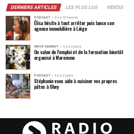
DERNIERS ARTICLES
LES PLUS LUS
VIDÉOS
PODCAST
Il y a 10 heures
Élisa hésite à tout arrêter puis lance son
agence immobilière à Liège
INFOS HANNUT
Il y a 2 jours
Un salon de l’emploi et de la formation bientôt
organisé à Waremme
PODCAST
Il y a 2 jours
Stéphanie vous aide à cuisiner vos propres
pâtes à Ohey