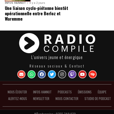
INFOS HANNUT
Il y a 2 jours
Une liaison cyclo-piétonne bientôt
opérationnelle entre Berloz et
Waremme
L’univers jeune et énergique
Réseaux sociaux & Contact
NOUS ÉCOUTER
INFOS HANNUT
PODCASTS
ÉMISSIONS
ÉQUIPE
ALERTEZ-NOUS
NEWSLETTER
NOUS CONTACTER
STUDIO DE PODCAST