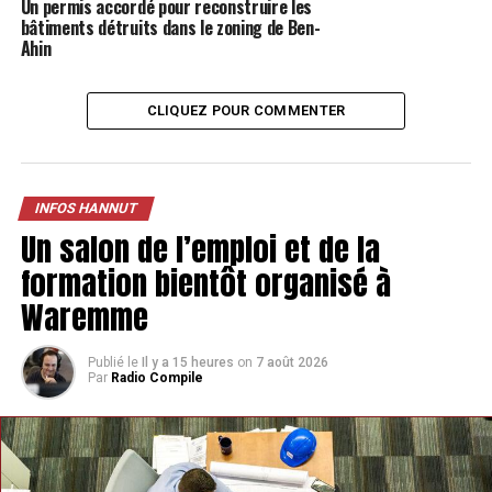
Un permis accordé pour reconstruire les
(lesplanchesanu@gmail.com), ou encore par téléphone
bâtiments détruits dans le zoning de Ben-
au 0479/77.90.45. L’entrée est fixée à 10 €. C’est reparti
Ahin
pour le théâtre à Hannut !
CLIQUEZ POUR COMMENTER
TAGS
FEATURED
INFOS HANNUT
SUIVANT
INFOS HANNUT
Une nouvelle randonnée pour La Passerelle et Inter-
Actions à Hannut
Un salon de l’emploi et de la
formation bientôt organisé à
NE MANQUEZ PAS
Des Hannutois s’associent pour des achats groupés
Waremme
d’énergie
Publié le
Il y a 15 heures
on
7 août 2026
Par
Radio Compile