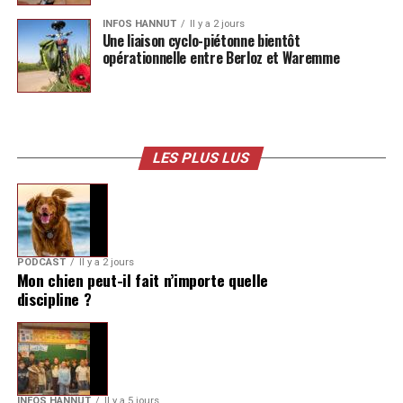
INFOS HANNUT
Il y a 2 jours
Une liaison cyclo-piétonne bientôt
opérationnelle entre Berloz et Waremme
LES PLUS LUS
PODCAST
Il y a 2 jours
Mon chien peut-il fait n’importe quelle
discipline ?
INFOS HANNUT
Il y a 5 jours