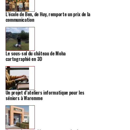
Sept représentations sont prévues : les vendredis 11, 18
L’école de Ben, de Huy, remporte un prix de la
et 25 mars à 20h ; les samedis 12,19 et 26 mars à 20h et
communication
le dimanche 20 mars à 15h.
Le sous-sol du château de Moha
cartographié en 3D
Un projet d’ateliers informatique pour les
séniors à Waremme
Rendez-vous à la Salle des Amis réunis, rue de Wansin,
12, à Petit-Hallet (Hannut).
Les réservations se font par message sur la page
Facebook des Planches à Nu
, par mail