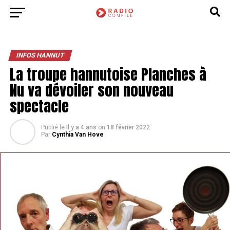
INFOS HANNUT
La troupe hannutoise Planches à
Nu va dévoiler son nouveau
spectacle
Publié le
Il y a 4 ans
on
18 février 2022
Par
Cynthia Van Hove