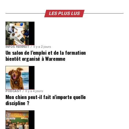
LES PLUS LUS
INFOS HANNUT
Il y a 2 jours
Un salon de l’emploi et de la formation
bientôt organisé à Waremme
PODCAST
Il y a 4 jours
Mon chien peut-il fait n’importe quelle
discipline ?