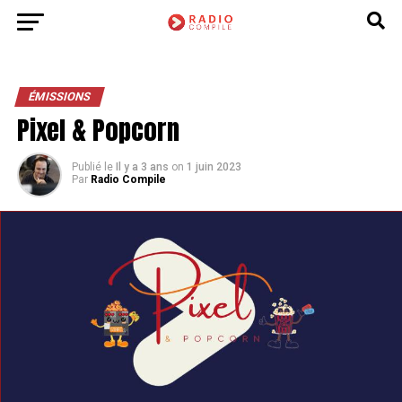
ÉMISSIONS
Pixel & Popcorn
Publié le
Il y a 3 ans
on
1 juin 2023
Par
Radio Compile