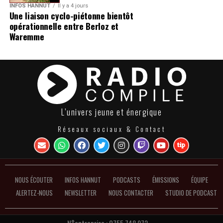
INFOS HANNUT
Il y a 4 jours
Une liaison cyclo-piétonne bientôt
opérationnelle entre Berloz et
Waremme
L’univers jeune et énergique
Réseaux sociaux & Contact
NOUS ÉCOUTER
INFOS HANNUT
PODCASTS
ÉMISSIONS
ÉQUIPE
ALERTEZ-NOUS
NEWSLETTER
NOUS CONTACTER
STUDIO DE PODCAST