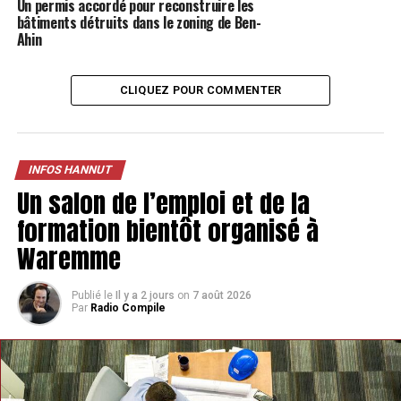
Des éoliennes de 180m
Un permis accordé pour reconstruire les
bâtiments détruits dans le zoning de Ben-
Les éoliennes, dont les mâts atteindront 180 mètres de
Ahin
hauteur, devraient être pleinement opérationnelles au
1ᵉʳ août 2025. Ce projet marque un tournant dans la
CLIQUEZ POUR COMMENTER
transition énergétique de la région, tout en soulevant
encore des discussions sur l’impact environnemental et
visuel de ces nouvelles installations.
INFOS HANNUT
Un salon de l’emploi et de la
TAGS
FEATURED
INFOS HANNUT
formation bientôt organisé à
SUIVANT
Waremme
Une enquête citoyenne pour développer le Plan de
Cohésion Sociale à Hannut
Publié le
Il y a 2 jours
on
7 août 2026
Par
Radio Compile
NE MANQUEZ PAS
Virginie Jullien, venue de Braives, sort son livre pour
aider les femmes