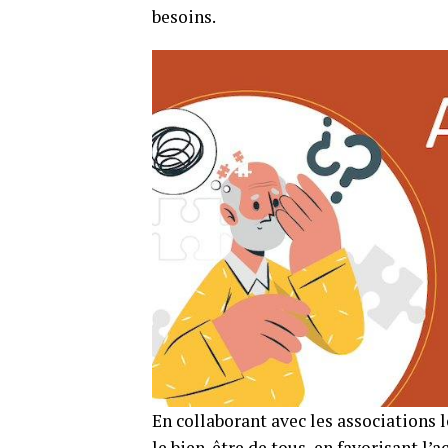
besoins.
En collaborant avec les associations 
le bien-être de tous, en favorisant l’