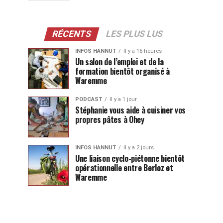
RÉCENTS
LES PLUS LUS
INFOS HANNUT
Il y a 16 heures
Un salon de l’emploi et de la
formation bientôt organisé à
Waremme
PODCAST
Il y a 1 jour
Stéphanie vous aide à cuisiner vos
propres pâtes à Ohey
INFOS HANNUT
Il y a 2 jours
Une liaison cyclo-piétonne bientôt
opérationnelle entre Berloz et
Waremme