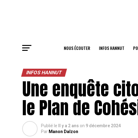
NOUS ÉCOUTER
INFOS HANNUT
PO
INFOS HANNUT
Une enquête cit
le Plan de Cohés
Publié le
Il y a 2 ans
on
9 décembre 2024
Par
Manon Dalzon