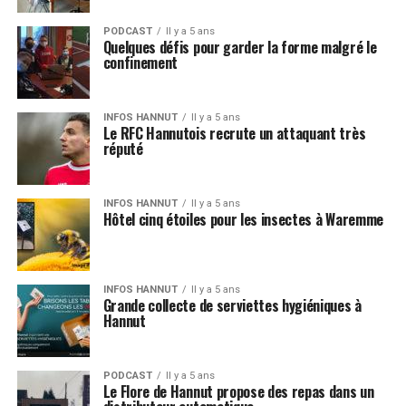
PODCAST
Il y a 5 ans
Quelques défis pour garder la forme malgré le
confinement
INFOS HANNUT
Il y a 5 ans
Le RFC Hannutois recrute un attaquant très
réputé
INFOS HANNUT
Il y a 5 ans
Hôtel cinq étoiles pour les insectes à Waremme
INFOS HANNUT
Il y a 5 ans
Grande collecte de serviettes hygiéniques à
Hannut
PODCAST
Il y a 5 ans
Le Flore de Hannut propose des repas dans un