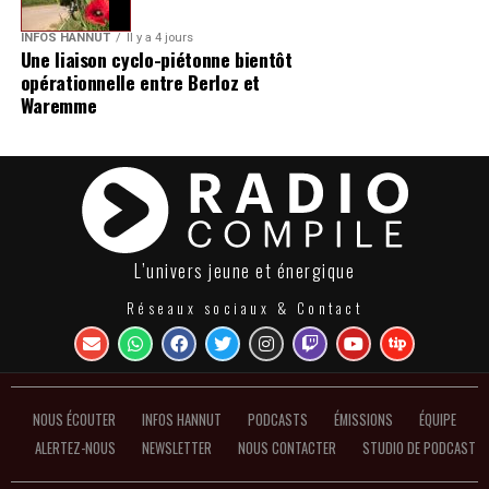
INFOS HANNUT
Il y a 4 jours
Une liaison cyclo-piétonne bientôt
opérationnelle entre Berloz et
Waremme
L’univers jeune et énergique
Réseaux sociaux & Contact
NOUS ÉCOUTER
INFOS HANNUT
PODCASTS
ÉMISSIONS
ÉQUIPE
ALERTEZ-NOUS
NEWSLETTER
NOUS CONTACTER
STUDIO DE PODCAST