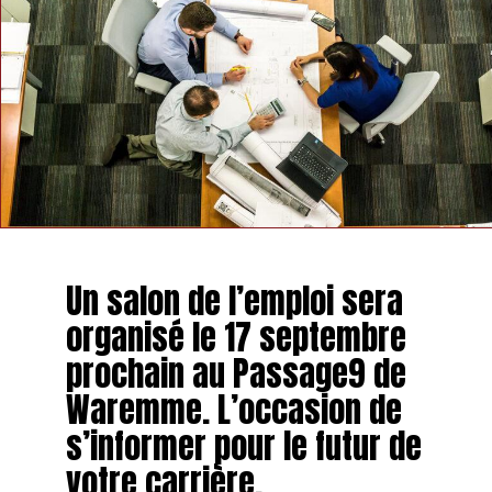
TAGS
FEATURED
INFOS HANNUT
SUIVANT
Hôtel cinq étoiles pour les insectes à Waremme
NE MANQUEZ PAS
Les tableaux de l’église de Moxhe vont être restaurés
Un salon de l’emploi sera
organisé le 17 septembre
prochain au Passage9 de
Waremme. L’occasion de
s’informer pour le futur de
votre carrière.