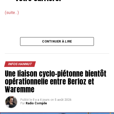
(suite…)
CONTINUER À LIRE
INFOS HANNUT
Une liaison cyclo-piétonne bientôt
opérationnelle entre Berloz et
Waremme
Publié le
Il y a 4 jours
on
5 août 2026
Par
Radio Compile