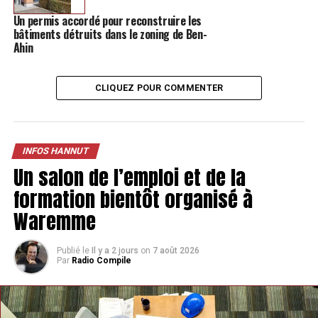
Chaussure Bertrand – Rue Albert 1er, 38
Un permis accordé pour reconstruire les
bâtiments détruits dans le zoning de Ben-
Pharmacie Gustin – Rue Albert 1er, 41
Ahin
Pharmacie Hanquin – Rue Albert 1er, 138
Pharmacie de Thisnes – Route de Wavre, 100B
CLIQUEZ POUR COMMENTER
Pharmacie Marchal – Rue du Mohery, Avin
Pharmacie Lincent – Rue de Grand-Hallet, 24
Lincent
INFOS HANNUT
Un salon de l’emploi et de la
Les serviettes récoltées seront ensuite envoyées
à
formation bientôt organisé à
l’association BruZelle
. L’ASBL bruxelloise qui recevra les
Waremme
dons, les distribuera ensuite aux personnes les plus
précaires en Wallonie et à Bruxelles. Elle avait déjà
réussi, en 2020, à distribuer plus de 340 000 serviettes
Publié le
Il y a 2 jours
on
7 août 2026
Par
Radio Compile
hygiéniques aux femmes en précarité.
L’initiative hannutoise prend fin le 5 mars 2021.