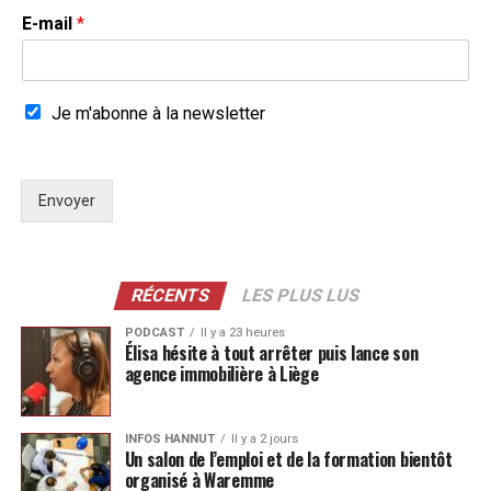
E-mail
*
Je m'abonne à la newsletter
Envoyer
RÉCENTS
LES PLUS LUS
PODCAST
Il y a 23 heures
Élisa hésite à tout arrêter puis lance son
agence immobilière à Liège
INFOS HANNUT
Il y a 2 jours
Un salon de l’emploi et de la formation bientôt
organisé à Waremme