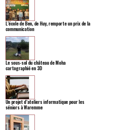
L’école de Ben, de Huy, remporte un prix de la
communication
Le départ se fera à l’église d’Avernas et il est conseillé de
prévoir de bonnes chaussures de marche. Les chiens ne
Le sous-sol du château de Moha
sont pas acceptés (sauf les chiens-guides). Pour
cartographié en 3D
participer à cette activité gratuite, vous pouvez envoyer
un mail à
guideshannut23@gmail.com
ou téléphoner à
l’Office du Tourisme au 019/63.05.21.
Un projet d’ateliers informatique pour les
TAGS
FEATURED
INFOS HANNUT
séniors à Waremme
SUIVANT
Un pastis hannutois reçoit un nouveau prix prestigieux