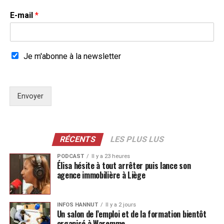
E-mail
*
Je m'abonne à la newsletter
Envoyer
RÉCENTS
LES PLUS LUS
PODCAST
Il y a 23 heures
Élisa hésite à tout arrêter puis lance son
agence immobilière à Liège
INFOS HANNUT
Il y a 2 jours
Un salon de l’emploi et de la formation bientôt
organisé à Waremme