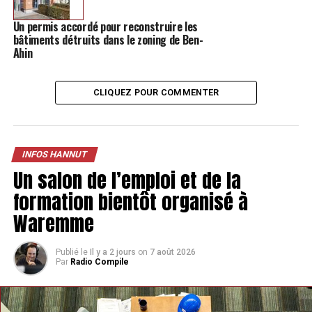
NE MANQUEZ PAS
Le cursus non-immersif de l’école de Merdorp est acté
Un permis accordé pour reconstruire les
bâtiments détruits dans le zoning de Ben-
Ahin
CLIQUEZ POUR COMMENTER
INFOS HANNUT
Un salon de l’emploi et de la
formation bientôt organisé à
Waremme
Publié le
Il y a 2 jours
on
7 août 2026
Par
Radio Compile