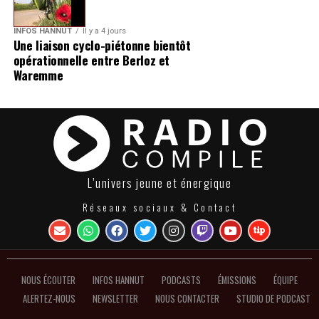
INFOS HANNUT
Il y a 4 jours
Une liaison cyclo-piétonne bientôt
opérationnelle entre Berloz et
Waremme
L’univers jeune et énergique
Réseaux sociaux & Contact
NOUS ÉCOUTER
INFOS HANNUT
PODCASTS
ÉMISSIONS
ÉQUIPE
ALERTEZ-NOUS
NEWSLETTER
NOUS CONTACTER
STUDIO DE PODCAST