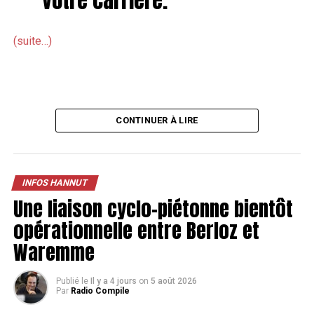
(suite…)
CONTINUER À LIRE
INFOS HANNUT
Une liaison cyclo-piétonne bientôt
opérationnelle entre Berloz et
Waremme
Publié le
Il y a 4 jours
on
5 août 2026
Par
Radio Compile