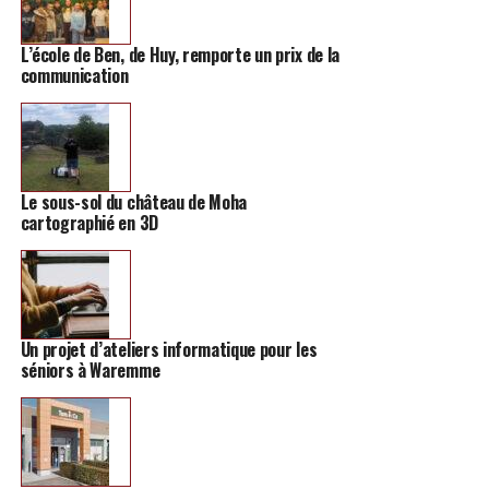
nombreuses années. «
On organise plus ou moins 6
activités par an avec Natagora afin de sensibiliser à la
L’école de Ben, de Huy, remporte un prix de la
nature. On essaye de varier les activités chaque année,
communication
celle-ci, on l’avait fait il y a 2 ou 3 ans. Elles ont
beaucoup de succès
« , nous explique la responsable.
Le sous-sol du château de Moha
cartographié en 3D
Un projet d’ateliers informatique pour les
séniors à Waremme