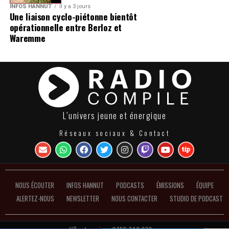
INFOS HANNUT
Il y a 3 jours
Une liaison cyclo-piétonne bientôt
opérationnelle entre Berloz et
Waremme
L’univers jeune et énergique
Réseaux sociaux & Contact
NOUS ÉCOUTER
INFOS HANNUT
PODCASTS
ÉMISSIONS
ÉQUIPE
ALERTEZ-NOUS
NEWSLETTER
NOUS CONTACTER
STUDIO DE PODCAST