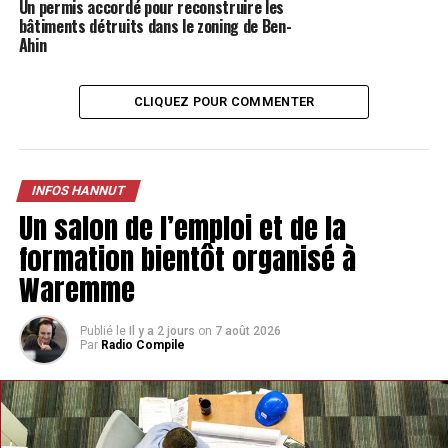
Un permis accordé pour reconstruire les
bâtiments détruits dans le zoning de Ben-
Ahin
CLIQUEZ POUR COMMENTER
INFOS HANNUT
Un salon de l’emploi et de la
formation bientôt organisé à
Waremme
Les évènements changent chaque année. Parmi les
Publié le
Il y a 2 jours
on
7 août 2026
activités proposées, il y a la fabrication de nichoirs, la
Par
Radio Compile
nuit de la chouette, la nuit de la chauve-souris, des
balades à vélo, et d’autres choses en pleine nature.
L’activité est principalement réservée aux Hannutois