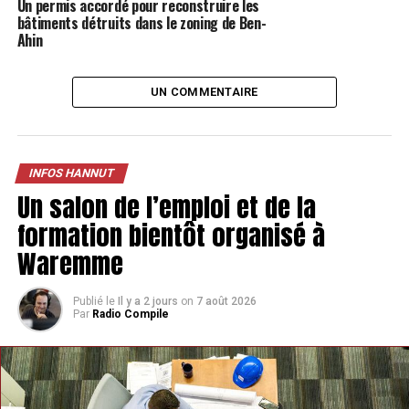
Un permis accordé pour reconstruire les
TAGS
FEATURED
INFOS HANNUT
bâtiments détruits dans le zoning de Ben-
Ahin
SUIVANT
Abolens ouvre le bal des villages hannutois, mis à
l’honneur dans des vidéos
UN COMMENTAIRE
NE MANQUEZ PAS
Un nouveau chef de zone espéré pour le printemps à la
police
INFOS HANNUT
Un salon de l’emploi et de la
formation bientôt organisé à
Waremme
Publié le
Il y a 2 jours
on
7 août 2026
Par
Radio Compile