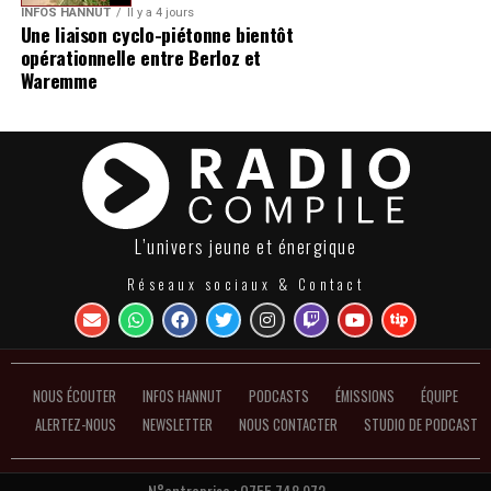
INFOS HANNUT
Il y a 4 jours
Une liaison cyclo-piétonne bientôt
opérationnelle entre Berloz et
Waremme
L’univers jeune et énergique
Réseaux sociaux & Contact
NOUS ÉCOUTER
INFOS HANNUT
PODCASTS
ÉMISSIONS
ÉQUIPE
ALERTEZ-NOUS
NEWSLETTER
NOUS CONTACTER
STUDIO DE PODCAST