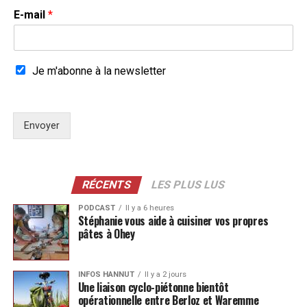
E-mail
*
Je m'abonne à la newsletter
Envoyer
RÉCENTS
LES PLUS LUS
PODCAST
Il y a 6 heures
Stéphanie vous aide à cuisiner vos propres
pâtes à Ohey
INFOS HANNUT
Il y a 2 jours
Une liaison cyclo-piétonne bientôt
opérationnelle entre Berloz et Waremme