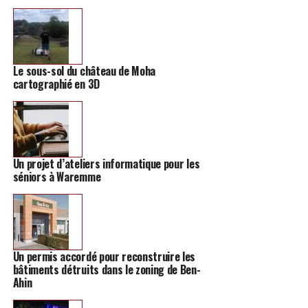
La toiletteuse a ouvert tout récemment son salon et
tout est presque au point. «
Cela ne fait pas longtemps
que j’ai commencé. Je fais les petits chiens, les chats à
domicile, les cobayes ou encore les lapins. Mais je dois
Le sous-sol du château de Moha
encore faire de grands travaux afin de mettre une
cartographié en 3D
baignoire et d’accueillir de grands chiens. Je voudrais
vraiment terminer le salon parce que, actuellement, c’est
juste une pièce dans ma maison
« , détaille-t-elle.
Un projet d’ateliers informatique pour les
séniors à Waremme
Un permis accordé pour reconstruire les
bâtiments détruits dans le zoning de Ben-
Ahin