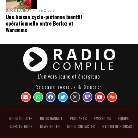
INFOS HANNUT
Il y a 2 jours
Une liaison cyclo-piétonne bientôt
opérationnelle entre Berloz et
Waremme
L’univers jeune et énergique
Réseaux sociaux & Contact
NOUS ÉCOUTER
INFOS HANNUT
PODCASTS
ÉMISSIONS
ÉQUIPE
ALERTEZ-NOUS
NEWSLETTER
NOUS CONTACTER
STUDIO DE PODCAST