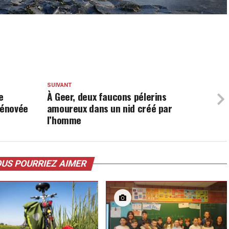
SUIVANT
e
À Geer, deux faucons pélerins
rénovée
amoureux dans un nid créé par
l’homme
US POURRIEZ AIMER