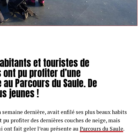
abitants et touristes de
 ont pu profiter d’une
e au Parcours du Saule. De
us jeunes !
semaine dernière, avait enfilé ses plus beaux habits
t pu profiter des dernières couches de neige, mais
 ont fait geler l’eau présente au
Parcours du Saule
.