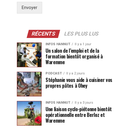
Envoyer
RÉCENTS
LES PLUS LUS
INFOS HANNUT
Il y a 1 jour
Un salon de l’emploi et de la
formation bientôt organisé à
Waremme
PODCAST
Il y a 2 jours
Stéphanie vous aide à cuisiner vos
propres pâtes à Ohey
INFOS HANNUT
Il y a 3 jours
Une liaison cyclo-piétonne bientôt
opérationnelle entre Berloz et
Waremme