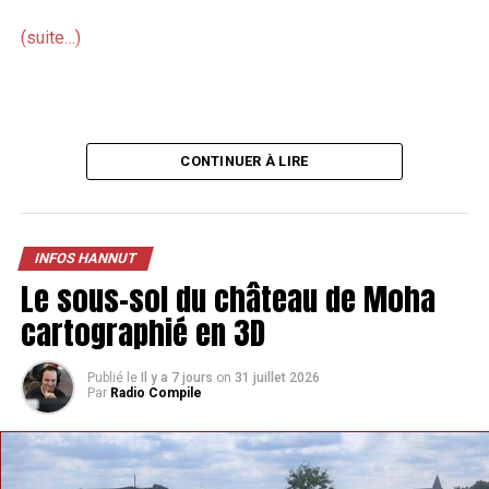
(suite…)
CONTINUER À LIRE
INFOS HANNUT
Le sous-sol du château de Moha
cartographié en 3D
Publié le
Il y a 7 jours
on
31 juillet 2026
Par
Radio Compile