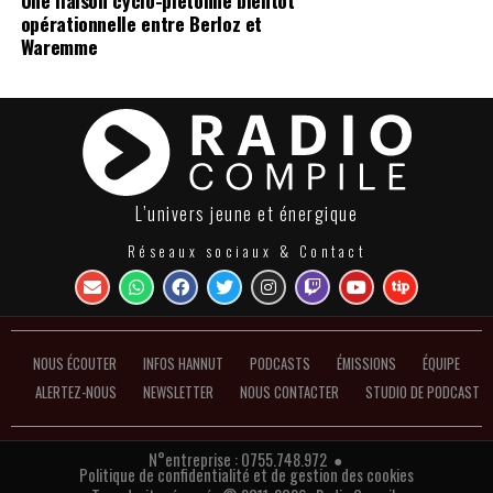
opérationnelle entre Berloz et
Waremme
L’univers jeune et énergique
Réseaux sociaux & Contact
NOUS ÉCOUTER
INFOS HANNUT
PODCASTS
ÉMISSIONS
ÉQUIPE
ALERTEZ-NOUS
NEWSLETTER
NOUS CONTACTER
STUDIO DE PODCAST
N°entreprise : 0755.748.972 ●
Politique de confidentialité et de gestion des cookies