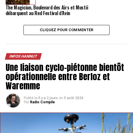
The Magician, Boulevard des Airs et Mustii
débarquent au Red Festival d’Avin
CLIQUEZ POUR COMMENTER
INFOS HANNUT
Une liaison cyclo-piétonne bientôt
TAGS
FEATURED
INFOS HANNUT
opérationnelle entre Berloz et
SUIVANT
Waremme
Un nouvel agent constatateur nommé à Hannut: mais
que va-t-il faire ?
Publié le
Il y a 2 jours
on
5 août 2026
NE MANQUEZ PAS
Par
Radio Compile
Oui, notre titre sur la police hesbignonne était
maladroit