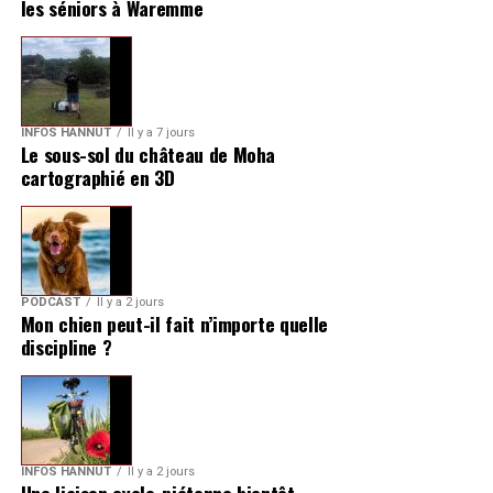
les séniors à Waremme
INFOS HANNUT
Il y a 7 jours
Le sous-sol du château de Moha
cartographié en 3D
PODCAST
Il y a 2 jours
Mon chien peut-il fait n’importe quelle
discipline ?
INFOS HANNUT
Il y a 2 jours
Une liaison cyclo-piétonne bientôt