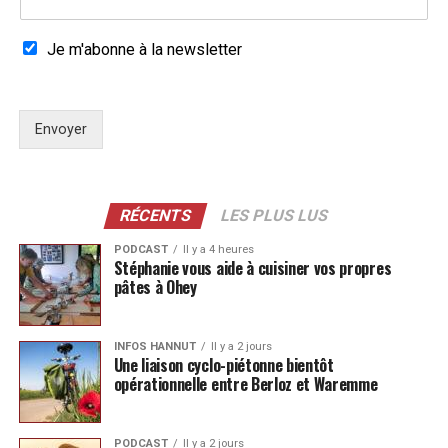
Je m'abonne à la newsletter
Envoyer
RÉCENTS
LES PLUS LUS
PODCAST
Il y a 4 heures
Stéphanie vous aide à cuisiner vos propres
pâtes à Ohey
INFOS HANNUT
Il y a 2 jours
Une liaison cyclo-piétonne bientôt
opérationnelle entre Berloz et Waremme
PODCAST
Il y a 2 jours