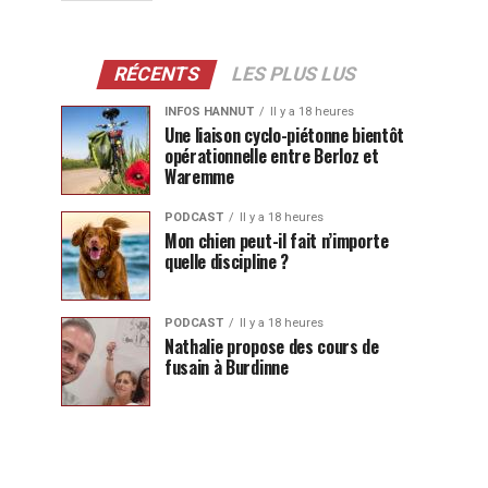
RÉCENTS
LES PLUS LUS
INFOS HANNUT
Il y a 18 heures
Une liaison cyclo-piétonne bientôt
opérationnelle entre Berloz et
Waremme
PODCAST
Il y a 18 heures
Mon chien peut-il fait n’importe
quelle discipline ?
PODCAST
Il y a 18 heures
Nathalie propose des cours de
fusain à Burdinne