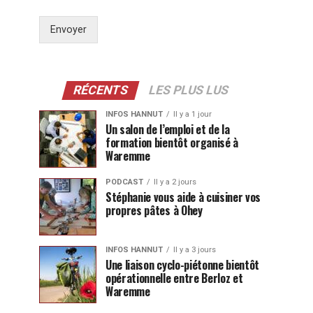
Envoyer
RÉCENTS
LES PLUS LUS
INFOS HANNUT
Il y a 1 jour
Un salon de l’emploi et de la
formation bientôt organisé à
Waremme
PODCAST
Il y a 2 jours
Stéphanie vous aide à cuisiner vos
propres pâtes à Ohey
INFOS HANNUT
Il y a 3 jours
Une liaison cyclo-piétonne bientôt
opérationnelle entre Berloz et
Waremme