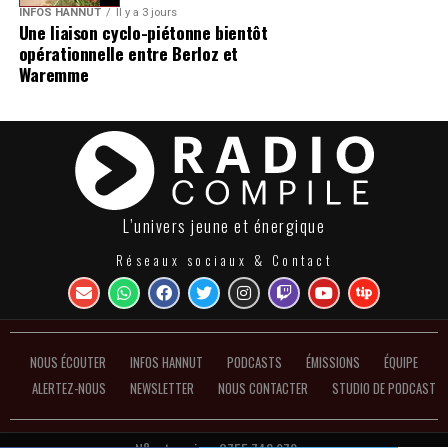
INFOS HANNUT
Il y a 3 jours
Une liaison cyclo-piétonne bientôt
opérationnelle entre Berloz et
Waremme
L’univers jeune et énergique
Réseaux sociaux & Contact
NOUS ÉCOUTER
INFOS HANNUT
PODCASTS
ÉMISSIONS
ÉQUIPE
ALERTEZ-NOUS
NEWSLETTER
NOUS CONTACTER
STUDIO DE PODCAST