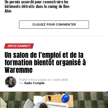
Un permis accordé pour reconstruire les
bâtiments détruits dans le zoning de Ben-
Ahin
CLIQUEZ POUR COMMENTER
TAGS
FEATURED
INFOS HANNUT
SUIVANT
Des boites vitales bientôt proposés aux séniors de
Waremme
INFOS HANNUT
Un salon de l’emploi et de la
NE MANQUEZ PAS
Une exposition d’art contemporain dans l’ancienne
formation bientôt organisé à
piscine de Hannut
Waremme
Publié le
Il y a 2 jours
on
7 août 2026
Par
Radio Compile