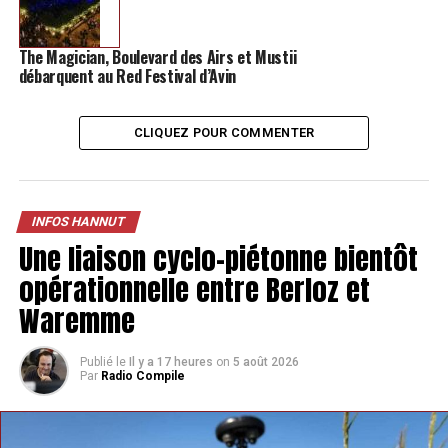
The Magician, Boulevard des Airs et Mustii
débarquent au Red Festival d’Avin
CLIQUEZ POUR COMMENTER
Ouvert depuis le 24 février, La Cocina vous attend Rue
Albert 1er 60 à Hannut, tous les jours de 10h30 à 15h,
sauf le dimanche. Plus d’information sur leur page
Facebook. Une belle virée en ville.
INFOS HANNUT
Une liaison cyclo-piétonne bientôt
opérationnelle entre Berloz et
TAGS
FEATURED
INFOS HANNUT
Waremme
SUIVANT
Hannut et Wasseiges veulent se connecter par une voie
douce
Publié le
Il y a 17 heures
on
5 août 2026
Par
Radio Compile
NE MANQUEZ PAS
Une étudiante de Bastogne trouve des lettres de 1910,
adressée à une Hannutoise