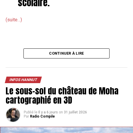
scolaire.
(suite…)
CONTINUER À LIRE
INFOS HANNUT
Le sous-sol du château de Moha
cartographié en 3D
Publié le
Il y a 6 jours
on
31 juillet 2026
Par
Radio Compile