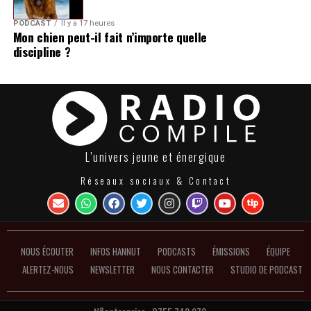
PODCAST
Il y a 17 heures
Mon chien peut-il fait n’importe quelle
discipline ?
L’univers jeune et énergique
Réseaux sociaux & Contact
NOUS ÉCOUTER
INFOS HANNUT
PODCASTS
ÉMISSIONS
ÉQUIPE
ALERTEZ-NOUS
NEWSLETTER
NOUS CONTACTER
STUDIO DE PODCAST