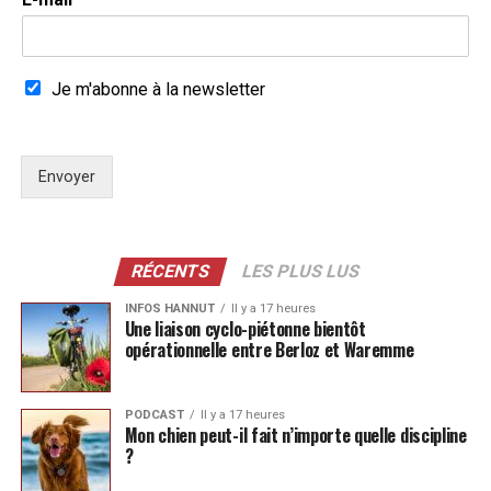
Je m'abonne à la newsletter
Envoyer
RÉCENTS
LES PLUS LUS
INFOS HANNUT
Il y a 17 heures
Une liaison cyclo-piétonne bientôt
opérationnelle entre Berloz et Waremme
PODCAST
Il y a 17 heures
Mon chien peut-il fait n’importe quelle discipline
?