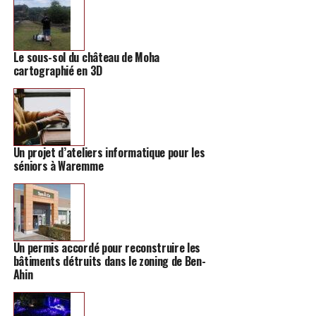
cuisine espagnole comme de la paella, des tortillas et
autres délices du genre.
Le sous-sol du château de Moha
Des plats végétariens comme des pâtes, des lasagnes et
cartographié en 3D
des soupes de légumes sont également proposées, ainsi
qu’un bar à cocktails cubains, tenu par le mari de Lisbey,
Freddy Jesus.
Un projet d’ateliers informatique pour les
séniors à Waremme
Un permis accordé pour reconstruire les
bâtiments détruits dans le zoning de Ben-
Ahin