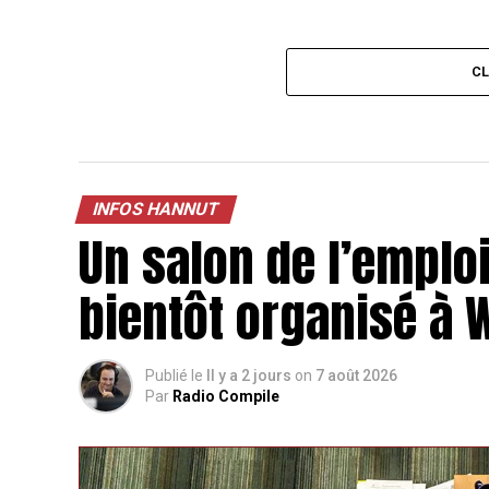
C
INFOS HANNUT
Un salon de l’emploi
bientôt organisé à
Publié le
Il y a 2 jours
on
7 août 2026
Par
Radio Compile