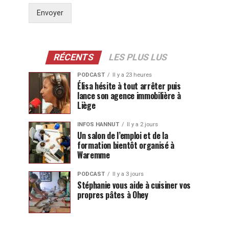
Envoyer
RÉCENTS
LES PLUS LUS
PODCAST
Il y a 23 heures
Élisa hésite à tout arrêter puis
lance son agence immobilière à
Liège
INFOS HANNUT
Il y a 2 jours
Un salon de l’emploi et de la
formation bientôt organisé à
Waremme
PODCAST
Il y a 3 jours
Stéphanie vous aide à cuisiner vos
propres pâtes à Ohey