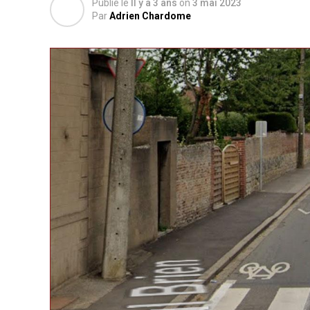
Publié le
Il y a 3 ans
on
3 mai 2023
Par
Adrien Chardome