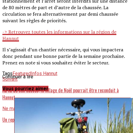
stationnement et l’arrêt seront interdits sur une distance
de 80 mètres de part et d’autre de la chaussée. La
circulation se fera alternativement par demi chaussée
suivant les règles de priorités.
-> Retrouvez toutes les informations sur la région de
Hannut
Il s’agissait d’un chantier nécessaire, qui vous impactera
donc pendant une bonne partie de la semaine prochaine.
Prenez en note si vous souhaitez éviter le secteur.
Tags
Featured
Infos Hannut
Continuer à lire
Suivant
Vous pourriez aimer
Au vu de son succès, le village de Noël pourrait être reconduit à
Hannut
Ne manquez pas
Un repas couscous en take-away pour la bonne cause