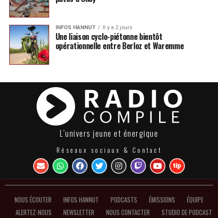
INFOS HANNUT
Il y a 2 jours
Une liaison cyclo-piétonne bientôt
opérationnelle entre Berloz et Waremme
L’univers jeune et énergique
Réseaux sociaux & Contact
NOUS ÉCOUTER
INFOS HANNUT
PODCASTS
ÉMISSIONS
ÉQUIPE
ALERTEZ-NOUS
NEWSLETTER
NOUS CONTACTER
STUDIO DE PODCAST