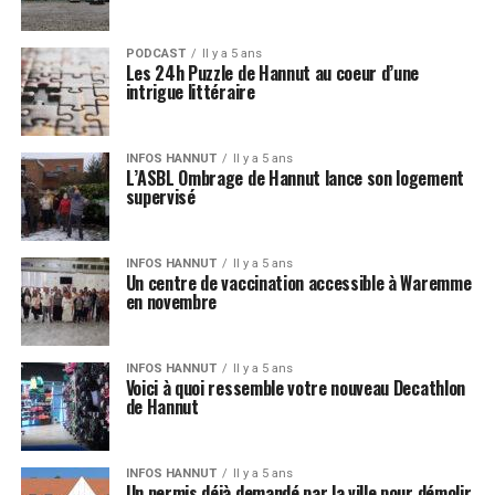
PODCAST
Il y a 5 ans
Les 24h Puzzle de Hannut au coeur d’une
intrigue littéraire
INFOS HANNUT
Il y a 5 ans
L’ASBL Ombrage de Hannut lance son logement
supervisé
INFOS HANNUT
Il y a 5 ans
Un centre de vaccination accessible à Waremme
en novembre
INFOS HANNUT
Il y a 5 ans
Voici à quoi ressemble votre nouveau Decathlon
de Hannut
INFOS HANNUT
Il y a 5 ans
Un permis déjà demandé par la ville pour démolir