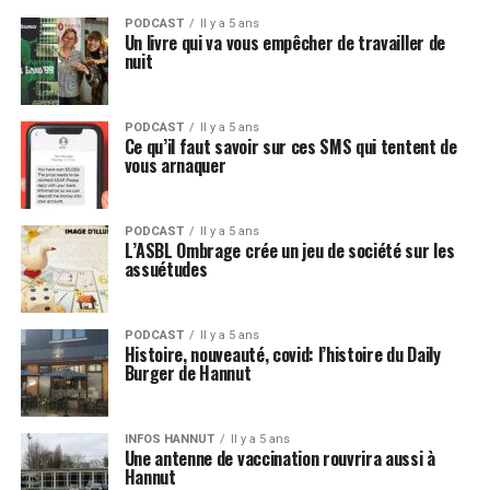
PODCAST
Il y a 5 ans
Un livre qui va vous empêcher de travailler de
nuit
PODCAST
Il y a 5 ans
Ce qu’il faut savoir sur ces SMS qui tentent de
vous arnaquer
PODCAST
Il y a 5 ans
L’ASBL Ombrage crée un jeu de société sur les
assuétudes
PODCAST
Il y a 5 ans
Histoire, nouveauté, covid: l’histoire du Daily
Burger de Hannut
INFOS HANNUT
Il y a 5 ans
Une antenne de vaccination rouvrira aussi à
Hannut