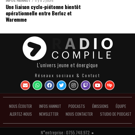
INFOS HANNUT
Il y a 2 jours
Une liaison cyclo-piétonne bientôt
opérationnelle entre Berloz et
Waremme
L’univers jeune et énergique
Réseaux sociaux & Contact
NOUS ÉCOUTER
INFOS HANNUT
PODCASTS
ÉMISSIONS
ÉQUIPE
ALERTEZ-NOUS
NEWSLETTER
NOUS CONTACTER
STUDIO DE PODCAST
N°entreprise : 0755.748.972 ●