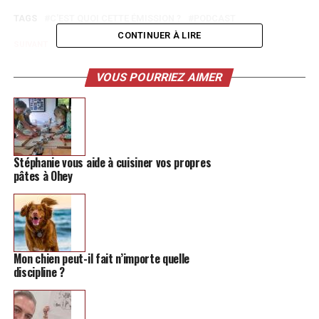
TAGS
C'EST QUOI CETTE ÉMISSION ?
PODCAST
CONTINUER À LIRE
SUIVANT
Encore un bijou: ce livre jeune-adulte va vous faire
chavirer
VOUS POURRIEZ AIMER
NE MANQUEZ PAS
Hôtel, restaurants, activités: quelques idées locales
pour le nouvel an
Stéphanie vous aide à cuisiner vos propres
pâtes à Ohey
Mon chien peut-il fait n’importe quelle
discipline ?