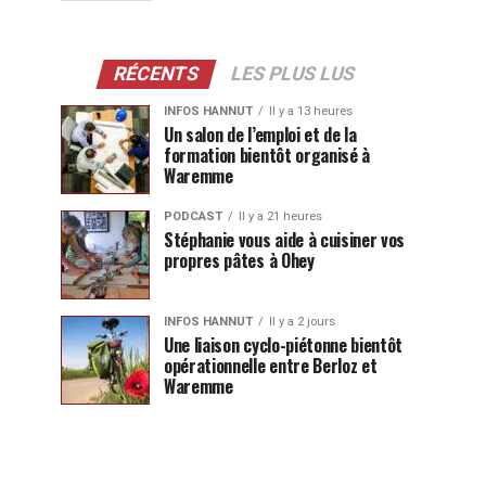
RÉCENTS
LES PLUS LUS
INFOS HANNUT
Il y a 13 heures
Un salon de l’emploi et de la
formation bientôt organisé à
Waremme
PODCAST
Il y a 21 heures
Stéphanie vous aide à cuisiner vos
propres pâtes à Ohey
INFOS HANNUT
Il y a 2 jours
Une liaison cyclo-piétonne bientôt
opérationnelle entre Berloz et
Waremme