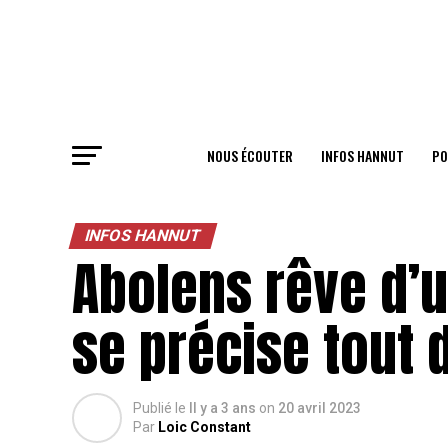
NOUS ÉCOUTER
INFOS HANNUT
PO
INFOS HANNUT
Abolens rêve d’u
se précise tout
Publié le
Il y a 3 ans
on
20 avril 2023
Par
Loic Constant