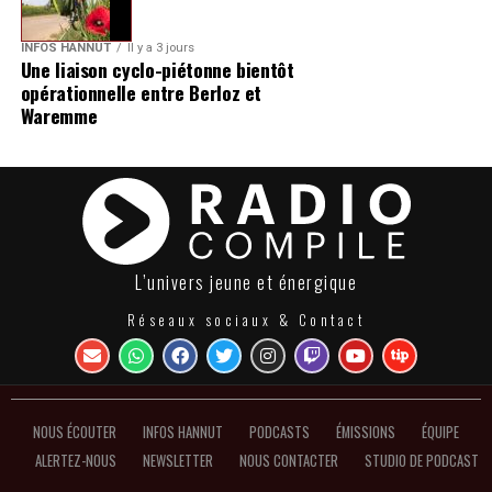
INFOS HANNUT
Il y a 3 jours
Une liaison cyclo-piétonne bientôt
opérationnelle entre Berloz et
Waremme
L’univers jeune et énergique
Réseaux sociaux & Contact
NOUS ÉCOUTER
INFOS HANNUT
PODCASTS
ÉMISSIONS
ÉQUIPE
ALERTEZ-NOUS
NEWSLETTER
NOUS CONTACTER
STUDIO DE PODCAST