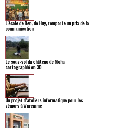
démonstrations seront organisées par certaines des
associations présentes.
L’école de Ben, de Huy, remporte un prix de la
De quoi découvrir, finalement, une offre locale de
communication
manière plus détaillée.
Le sous-sol du château de Moha
cartographié en 3D
Un projet d’ateliers informatique pour les
séniors à Waremme