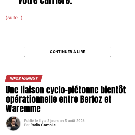
(suite…)
CONTINUER À LIRE
INFOS HANNUT
Une liaison cyclo-piétonne bientôt
opérationnelle entre Berloz et
Waremme
Publié le
Il y a 3 jours
on
5 août 2026
Par
Radio Compile