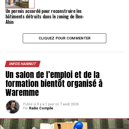
Un permis accordé pour reconstruire les
bâtiments détruits dans le zoning de Ben-
TAGS
FEATURED
INFOS HANNUT
Ahin
SUIVANT
Un pique-nique gastronomique proposé à Petit Hallet
CLIQUEZ POUR COMMENTER
NE MANQUEZ PAS
Abolens rêve d’une maison de village, qui se précise tout
doucement
INFOS HANNUT
Un salon de l’emploi et de la
formation bientôt organisé à
Waremme
Publié le
Il y a 1 jour
on
7 août 2026
Par
Radio Compile