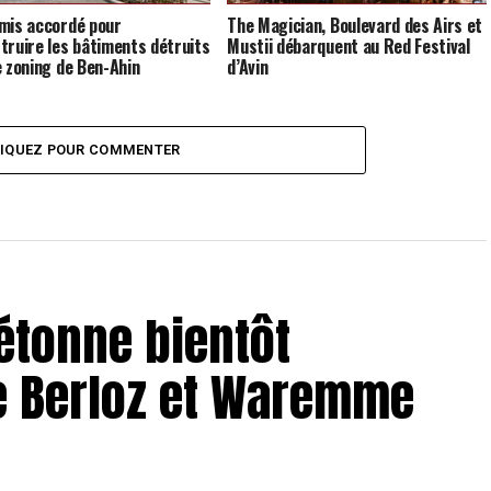
mis accordé pour
The Magician, Boulevard des Airs et
truire les bâtiments détruits
Mustii débarquent au Red Festival
e zoning de Ben-Ahin
d’Avin
LIQUEZ POUR COMMENTER
iétonne bientôt
re Berloz et Waremme