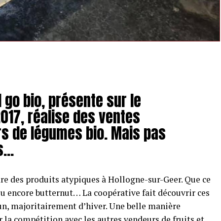
 go bio, présente sur le
2017, réalise des ventes
rs de légumes bio. Mais pas
ls…
re des produits atypiques à Hollogne-sur-Geer. Que ce
ou encore butternut… La coopérative fait découvrir ces
n, majoritairement d’hiver. Une belle manière
r la compétition avec les autres vendeurs de fruits et