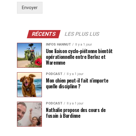
Envoyer
RÉCENTS
LES PLUS LUS
INFOS HANNUT
Il y a 1 jour
Une liaison cyclo-piétonne bientôt
opérationnelle entre Berloz et
Waremme
PODCAST
Il y a 1 jour
Mon chien peut-il fait n’importe
quelle discipline ?
PODCAST
Il y a 1 jour
Nathalie propose des cours de
fusain à Burdinne