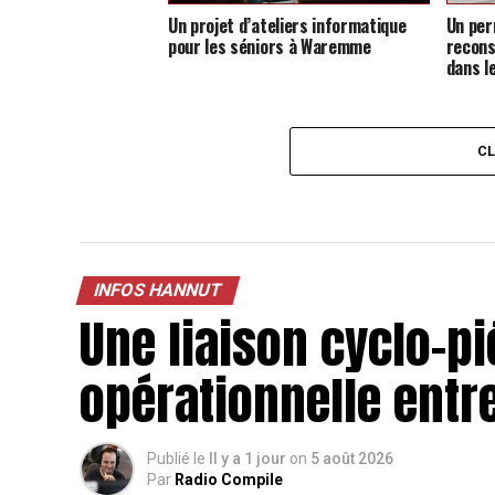
Un projet d’ateliers informatique
Un per
pour les séniors à Waremme
recons
dans l
C
INFOS HANNUT
Une liaison cyclo-p
opérationnelle ent
Publié le
Il y a 1 jour
on
5 août 2026
Par
Radio Compile