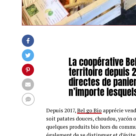
La coopérative Bel
territoire depuis 
directes de panie
n’importe lesque
Depuis 2017,
Bel go Bio
apprécie vend
soit patates douces, choudou, yacón 
quelques produits bio hors du commu
également de se distinguer et d’évite