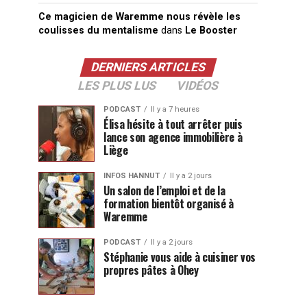
Ce magicien de Waremme nous révèle les
coulisses du mentalisme
dans
Le Booster
DERNIERS ARTICLES
LES PLUS LUS
VIDÉOS
PODCAST
Il y a 7 heures
Élisa hésite à tout arrêter puis
lance son agence immobilière à
Liège
INFOS HANNUT
Il y a 2 jours
Un salon de l’emploi et de la
formation bientôt organisé à
Waremme
PODCAST
Il y a 2 jours
Stéphanie vous aide à cuisiner vos
propres pâtes à Ohey