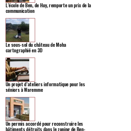
Waremme. Un bel honneur, donc, pour le jeune homme à
L’école de Ben, de Huy, remporte un prix de la
la tête de ce restaurant.
communication
Le sous-sol du château de Moha
cartographié en 3D
Un projet d’ateliers informatique pour les
séniors à Waremme
Un permis accordé pour reconstruire les
bâtiments détruits dans le zoning de Ben-