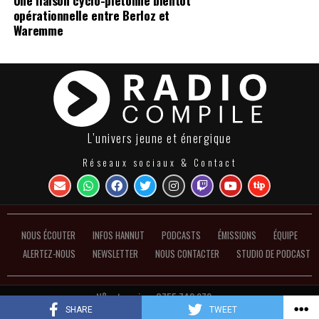
opérationnelle entre Berloz et
Waremme
L’univers jeune et énergique
Réseaux sociaux & Contact
NOUS ÉCOUTER
INFOS HANNUT
PODCASTS
ÉMISSIONS
ÉQUIPE
ALERTEZ-NOUS
NEWSLETTER
NOUS CONTACTER
STUDIO DE PODCAST
N°entreprise : 0755.748.972 ●
Politique de confidentialité et de gestion des cookies
SHARE
TWEET