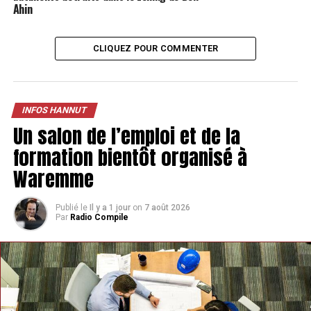
Ahin
CLIQUEZ POUR COMMENTER
TAGS
FEATURED
INFOS HANNUT
INFOS HANNUT
Un salon de l’emploi et de la
SUIVANT
Un cinéma en plein air proposé au Château de Fallais
formation bientôt organisé à
NE MANQUEZ PAS
Waremme
11 éoliennes en approche à Thisnes, Merdorp et
Ambresin
Publié le
Il y a 1 jour
on
7 août 2026
Par
Radio Compile