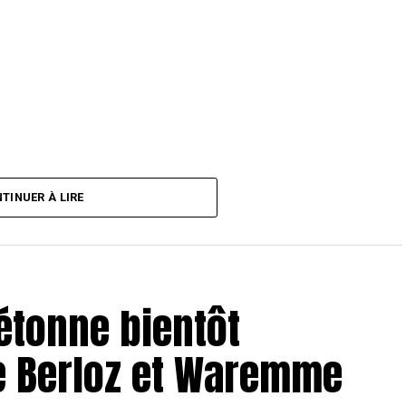
TINUER À LIRE
iétonne bientôt
re Berloz et Waremme