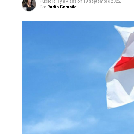
Publié le
Il y a 4 ans
on
19 septembre 2022
Par
Radio Compile