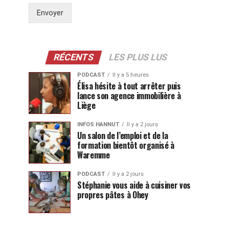
Envoyer
RÉCENTS
LES PLUS LUS
PODCAST
Il y a 5 heures
Élisa hésite à tout arrêter puis
lance son agence immobilière à
Liège
INFOS HANNUT
Il y a 2 jours
Un salon de l’emploi et de la
formation bientôt organisé à
Waremme
PODCAST
Il y a 2 jours
Stéphanie vous aide à cuisiner vos
propres pâtes à Ohey