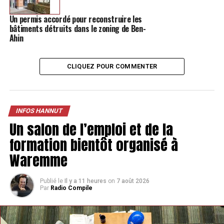
Vous pourrez bientôt faire des randonnées avec votre
chien à Lincent
Un permis accordé pour reconstruire les
bâtiments détruits dans le zoning de Ben-
NE MANQUEZ PAS
Ahin
Hannut poursuit sa distribution de primes pour les bons
trieurs
CLIQUEZ POUR COMMENTER
INFOS HANNUT
Un salon de l’emploi et de la
formation bientôt organisé à
Waremme
Publié le
Il y a 11 heures
on
7 août 2026
Par
Radio Compile