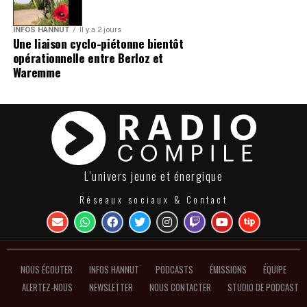
INFOS HANNUT
Il y a 2 jours
Une liaison cyclo-piétonne bientôt
opérationnelle entre Berloz et
Waremme
L’univers jeune et énergique
Réseaux sociaux & Contact
NOUS ÉCOUTER
INFOS HANNUT
PODCASTS
ÉMISSIONS
ÉQUIPE
ALERTEZ-NOUS
NEWSLETTER
NOUS CONTACTER
STUDIO DE PODCAST