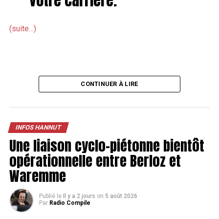
(suite…)
CONTINUER À LIRE
INFOS HANNUT
Une liaison cyclo-piétonne bientôt
opérationnelle entre Berloz et
Waremme
Publié le
Il y a 2 jours
on
5 août 2026
Par
Radio Compile