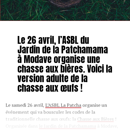
Le 26 avril, l’ASBL du
Jardin de la Patchamama
à Modave organise une
chasse aux bières. Voici la
version adulte de la
chasse aux œufs !
Le samedi 26 avril,
L’ASBL La Patcha
organise un
événement qui va bousculer les codes de la
traditionnelle chasse aux œufs: la
Chasse aux Bières
!
Organisée dans
le Jardin de la Patchamama
à Modave,