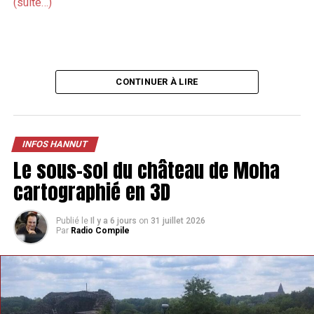
(suite…)
CONTINUER À LIRE
INFOS HANNUT
Le sous-sol du château de Moha
cartographié en 3D
Publié le
Il y a 6 jours
on
31 juillet 2026
Par
Radio Compile