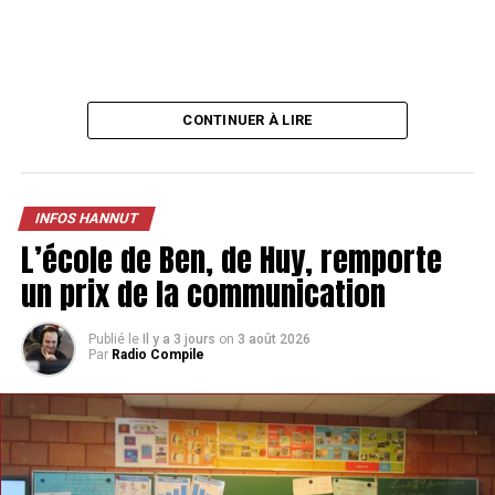
TAGS
FEATURED
INFOS HANNUT
SUIVANT
CONTINUER À LIRE
Le Domaine du Rondia ouvre ses portes à Wanze
NE MANQUEZ PAS
Un brasseur de Héron crée des bières originales
INFOS HANNUT
L’école de Ben, de Huy, remporte
un prix de la communication
Publié le
Il y a 3 jours
on
3 août 2026
Par
Radio Compile