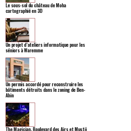
floraison au printemps, tout en participant à une chasse
Le sous-sol du château de Moha
originale et joyeuse. Vous pourrez aussi en apprendre
cartographié en 3D
davantage sur les formations et activités proposées par
l’ASBL La Patcha, qui soutient des initiatives de
maraîchage biologique et de sensibilisation à
l’environnement.
Un projet d’ateliers informatique pour les
séniors à Waremme
Un permis accordé pour reconstruire les
bâtiments détruits dans le zoning de Ben-
Ahin
Une visée environnementale
Le
Jardin
de la Patchamama, lieu de sensibilisation à
l’environnement, offre une approche ludique pour faire
connaître ses activités. Tout au long de l’année, l’ASBL
The Magician, Boulevard des Airs et Mustii