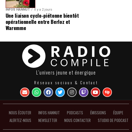
INFOS HANNUT
Il y a 2 jours
Une liaison cyclo-piétonne bientôt
opérationnelle entre Berloz et
Waremme
L’univers jeune et énergique
Réseaux sociaux & Contact
NOUS ÉCOUTER
INFOS HANNUT
PODCASTS
ÉMISSIONS
ÉQUIPE
ALERTEZ-NOUS
NEWSLETTER
NOUS CONTACTER
STUDIO DE PODCAST