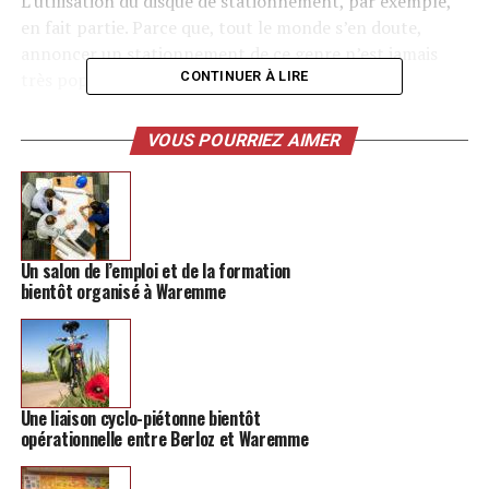
L’utilisation du disque de stationnement, par exemple,
en fait partie. Parce que, tout le monde s’en doute,
annoncer un stationnement de ce genre n’est jamais
très populaire.
CONTINUER À LIRE
-> Retrouvez toutes les informations sur la région de
VOUS POURRIEZ AIMER
Hannut
Pour sensibiliser à l’usage de ce disque, la
Gestion
Centre-Ville de Hannut
a décidé d’utiliser la vidéo. Et le
concept est plutôt sympa, puisque c’est un cartoon qui
Un salon de l’emploi et de la formation
défile devant nos yeux pour nous signaler l’importance
bientôt organisé à Waremme
de respecter cette règle.
Une voix off, un disque qui parle, des dessins… Au final,
la vidéo passe bien et donc le message suit. Bien joué !
Une liaison cyclo-piétonne bientôt
opérationnelle entre Berloz et Waremme
TAGS
FEATURED
INFOS HANNUT