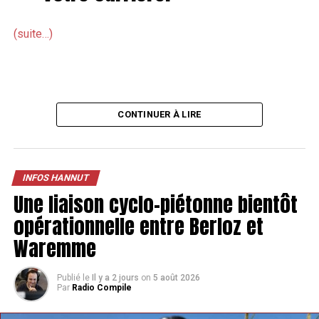
(suite…)
CONTINUER À LIRE
INFOS HANNUT
Une liaison cyclo-piétonne bientôt
opérationnelle entre Berloz et
Waremme
Publié le
Il y a 2 jours
on
5 août 2026
Par
Radio Compile