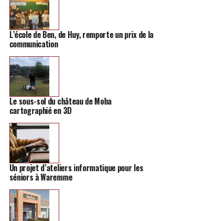
SUIVANT
Hannut pourrait accueillir un centre de vaccination
NE MANQUEZ PAS
L’école de Ben, de Huy, remporte un prix de la
91% des résidents des Loriers ont été vaccinés cette
communication
semaine
Le sous-sol du château de Moha
cartographié en 3D
Un projet d’ateliers informatique pour les
séniors à Waremme