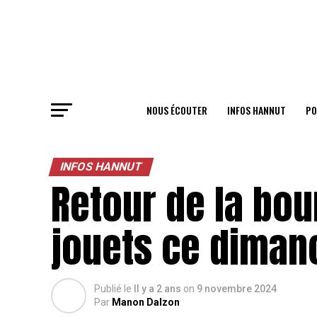
NOUS ÉCOUTER
INFOS HANNUT
PO
INFOS HANNUT
Retour de la bo
jouets ce diman
Publié le
Il y a 2 ans
on
9 novembre 2024
Par
Manon Dalzon