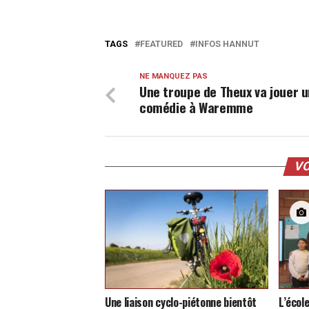
TAGS
FEATURED
INFOS HANNUT
NE MANQUEZ PAS
Une troupe de Theux va jouer 
comédie à Waremme
VO
Une liaison cyclo-piétonne bientôt
L’écol