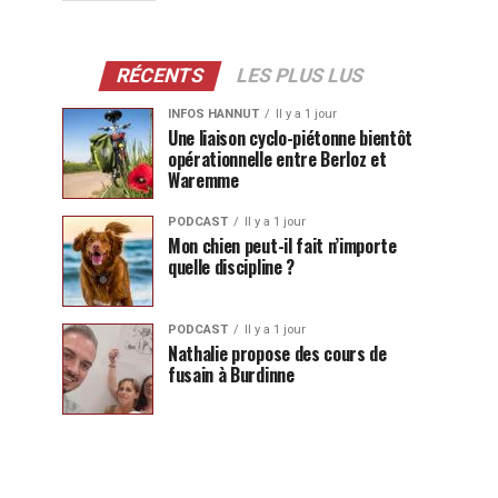
RÉCENTS
LES PLUS LUS
INFOS HANNUT
Il y a 1 jour
Une liaison cyclo-piétonne bientôt
opérationnelle entre Berloz et
Waremme
PODCAST
Il y a 1 jour
Mon chien peut-il fait n’importe
quelle discipline ?
PODCAST
Il y a 1 jour
Nathalie propose des cours de
fusain à Burdinne