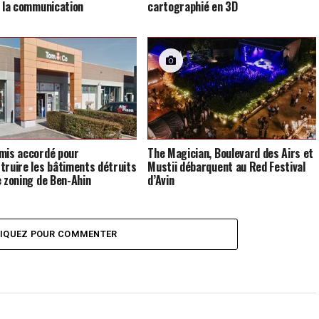
e la communication
cartographié en 3D
mis accordé pour
The Magician, Boulevard des Airs et
truire les bâtiments détruits
Mustii débarquent au Red Festival
e zoning de Ben-Ahin
d’Avin
LIQUEZ POUR COMMENTER