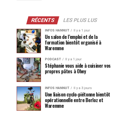
RÉCENTS
LES PLUS LUS
INFOS HANNUT
Il y a 1 jour
Un salon de l’emploi et de la
formation bientôt organisé à
Waremme
PODCAST
Il y a 1 jour
Stéphanie vous aide à cuisiner vos
propres pâtes à Ohey
INFOS HANNUT
Il y a 3 jours
Une liaison cyclo-piétonne bientôt
opérationnelle entre Berloz et
Waremme