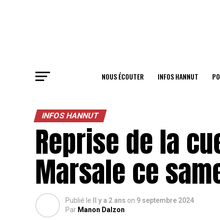
NOUS ÉCOUTER
INFOS HANNUT
PO
INFOS HANNUT
Reprise de la cue
Marsale ce sam
Publié le
Il y a 2 ans
on
9 septembre 2024
Par
Manon Dalzon