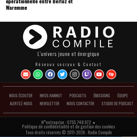
opérationnelle entre Berloz et
Waremme
L’univers jeune et énergique
Réseaux sociaux & Contact
NOUS ÉCOUTER
INFOS HANNUT
PODCASTS
ÉMISSIONS
ÉQUIPE
ALERTEZ-NOUS
NEWSLETTER
NOUS CONTACTER
STUDIO DE PODCAST
N°entreprise : 0755.748.972 ●
Politique de confidentialité et de gestion des cookies
Tous droits réservés © 2011-2026 . Radio Compile