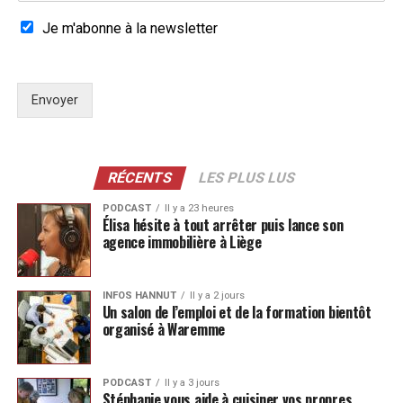
Je m'abonne à la newsletter
Envoyer
RÉCENTS
LES PLUS LUS
PODCAST
Il y a 23 heures
Élisa hésite à tout arrêter puis lance son
agence immobilière à Liège
INFOS HANNUT
Il y a 2 jours
Un salon de l’emploi et de la formation bientôt
organisé à Waremme
PODCAST
Il y a 3 jours
Stéphanie vous aide à cuisiner vos propres