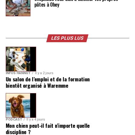
pâtes à Ohey
LES PLUS LUS
INFOS HANNUT
Il y a 2 jours
Un salon de l’emploi et de la formation
bientôt organisé à Waremme
PODCAST
Il y a 4 jours
Mon chien peut-il fait n’importe quelle
discipline ?