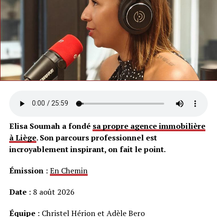
NE MANQUEZ PAS
MN10, originaire de Geer, perce dans la musique après
un buzz sur internet
Elisa Soumah a fondé
sa propre agence immobilière
à Liège
. Son parcours professionnel est
incroyablement inspirant, on fait le point.
Émission
:
En Chemin
Date
: 8 août 2026
Équipe
: Christel Hérion et Adèle Bero