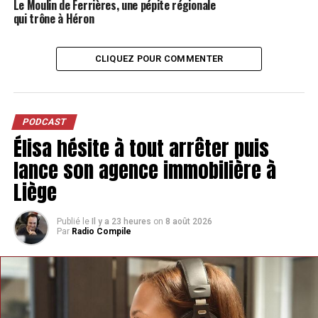
Le Moulin de Ferrières, une pépite régionale
bonnes ou mauvaises pour notre personnage principal
qui trône à Héron
et son entourage.
Pour un premier roman, chapeau bas ! Une écriture et
CLIQUEZ POUR COMMENTER
une histoire maîtrisée de bout en bout. Un vrai bonheur
de lecture tant l’écrivaine maîtrise son genre. Un vrai
coup de cœur !
PODCAST
Élisa hésite à tout arrêter puis
Retrouvez les chroniques de Cassandra sur
le
Facebook des Livres de Cass
et dans
C’est quoi cette
lance son agence immobilière à
émission ?!
Liège
Cassandra Vivier
Publié le
Il y a 23 heures
on
8 août 2026
Par
Radio Compile
TAGS
C'EST QUOI CETTE ÉMISSION ?
PODCAST
SUIVANT
Louise te répond: le don de sang, ça se passe comment
?