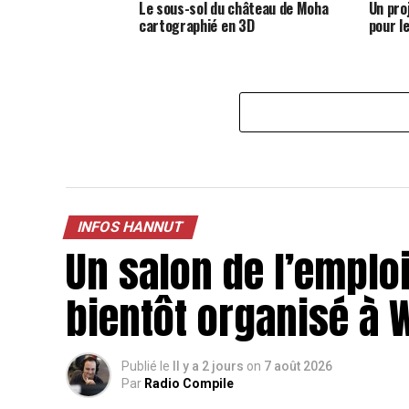
Le sous-sol du château de Moha
Un pro
cartographié en 3D
pour l
INFOS HANNUT
Un salon de l’emploi
bientôt organisé à
Publié le
Il y a 2 jours
on
7 août 2026
Par
Radio Compile