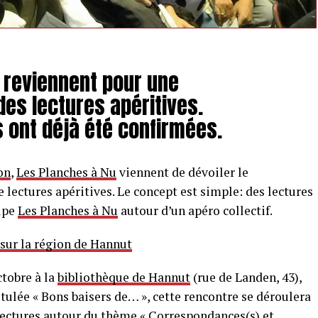
 reviennent pour une
es lectures apéritives.
 ont déjà été confirmées.
on
,
Les Planches à Nu
viennent de dévoiler le
lectures apéritives. Le concept est simple: des lectures
oupe
Les Planches à Nu
autour d’un apéro collectif.
 sur la région de Hannut
ctobre à la
bibliothèque de Hannut
(rue de Landen, 43),
titulée « Bons baisers de… », cette rencontre se déroulera
 lectures autour du thème « Correspondances(s) et