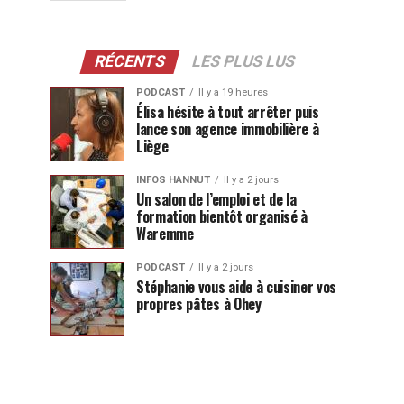
RÉCENTS
LES PLUS LUS
PODCAST
Il y a 19 heures
Élisa hésite à tout arrêter puis
lance son agence immobilière à
Liège
INFOS HANNUT
Il y a 2 jours
Un salon de l’emploi et de la
formation bientôt organisé à
Waremme
PODCAST
Il y a 2 jours
Stéphanie vous aide à cuisiner vos
propres pâtes à Ohey