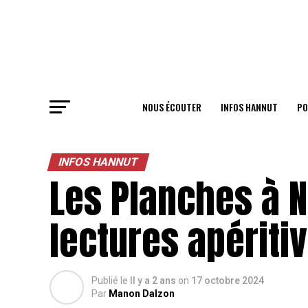
NOUS ÉCOUTER
INFOS HANNUT
PO
INFOS HANNUT
Les Planches à N
lectures apériti
Publié le
Il y a 2 ans
on
17 octobre 2024
Par
Manon Dalzon