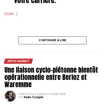
(suite…)
CONTINUER À LIRE
INFOS HANNUT
Une liaison cyclo-piétonne bientôt
opérationnelle entre Berloz et
Waremme
Publié le
Il y a 3 jours
on
5 août 2026
Par
Radio Compile