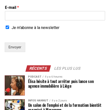
E-mail
*
Je m'abonne à la newsletter
Envoyer
RÉCENTS
LES PLUS LUS
PODCAST
Il y a 6 heures
Élisa hésite à tout arrêter puis lance son
agence immobilière à Liège
INFOS HANNUT
Il y a 2 jours
Un salon de l’emploi et de la formation bientôt
organisé à Waremme