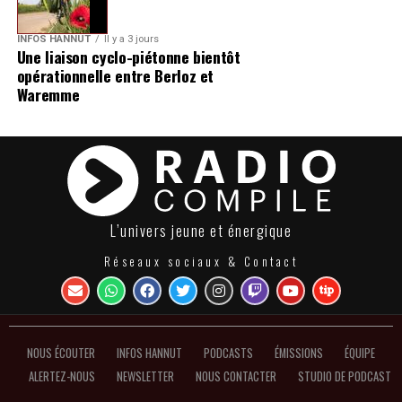
INFOS HANNUT
Il y a 3 jours
Une liaison cyclo-piétonne bientôt
opérationnelle entre Berloz et
Waremme
L’univers jeune et énergique
Réseaux sociaux & Contact
NOUS ÉCOUTER
INFOS HANNUT
PODCASTS
ÉMISSIONS
ÉQUIPE
ALERTEZ-NOUS
NEWSLETTER
NOUS CONTACTER
STUDIO DE PODCAST