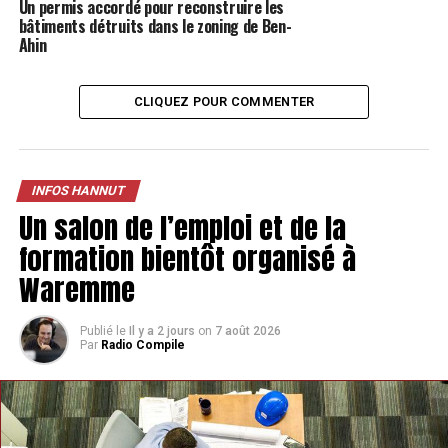
Un permis accordé pour reconstruire les
NE MANQUEZ PAS
bâtiments détruits dans le zoning de Ben-
Les K-Dolls seront bientôt de retour à Hannut
Ahin
CLIQUEZ POUR COMMENTER
INFOS HANNUT
Un salon de l’emploi et de la
formation bientôt organisé à
Waremme
Publié le
Il y a 2 jours
on
7 août 2026
Par
Radio Compile