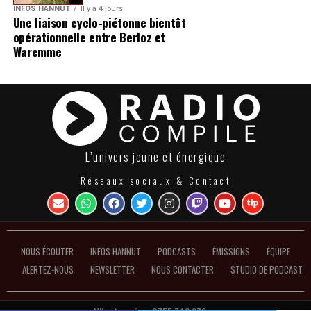
INFOS HANNUT
Il y a 4 jours
Une liaison cyclo-piétonne bientôt
opérationnelle entre Berloz et
Waremme
L’univers jeune et énergique
Réseaux sociaux & Contact
NOUS ÉCOUTER
INFOS HANNUT
PODCASTS
ÉMISSIONS
ÉQUIPE
ALERTEZ-NOUS
NEWSLETTER
NOUS CONTACTER
STUDIO DE PODCAST