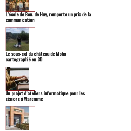
mesures liées à la transition écologique. Pour illustrer
ses propos, il évoque un projet avec des agriculteurs. Il
L’école de Ben, de Huy, remporte un prix de la
communication
s’agit de planter du miscanthus aux abords des champs.
Cette plante, à croissance rapide, pourrait aider à lutter
contre les inondations. Elle ralentit l’écoulement des
eaux et de la boue. Par ailleurs, pour la liste, le dialogue
avec les agriculteurs et entre communes est essentiel
Le sous-sol du château de Moha
pour trouver des solutions durables.
cartographié en 3D
Un projet d’ateliers informatique pour les
séniors à Waremme