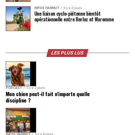
INFOS HANNUT
Il y a 2 jours
Une liaison cyclo-piétonne bientôt
opérationnelle entre Berloz et Waremme
LES PLUS LUS
PODCAST
Il y a 2 jours
Mon chien peut-il fait n’importe quelle
discipline ?
INFOS HANNUT
Il y a 4 jours