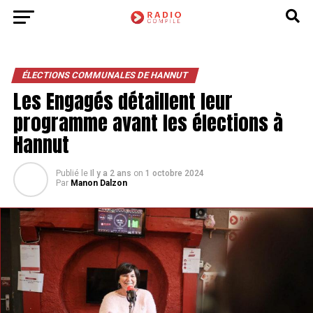
ÉLECTIONS COMMUNALES DE HANNUT
Les Engagés détaillent leur
programme avant les élections à
Hannut
Publié le
Il y a 2 ans
on
1 octobre 2024
Par
Manon Dalzon