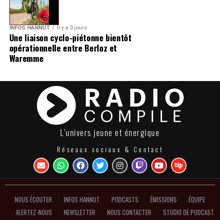
INFOS HANNUT
Il y a 3 jours
Une liaison cyclo-piétonne bientôt
opérationnelle entre Berloz et
Waremme
L’univers jeune et énergique
Réseaux sociaux & Contact
NOUS ÉCOUTER
INFOS HANNUT
PODCASTS
ÉMISSIONS
ÉQUIPE
ALERTEZ-NOUS
NEWSLETTER
NOUS CONTACTER
STUDIO DE PODCAST