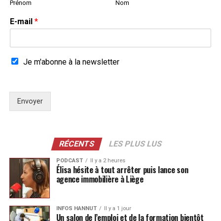
Prénom
Nom
E-mail
*
Je m'abonne à la newsletter
Envoyer
RÉCENTS
LES PLUS LUS
PODCAST
Il y a 2 heures
Élisa hésite à tout arrêter puis lance son
agence immobilière à Liège
INFOS HANNUT
Il y a 1 jour
Un salon de l’emploi et de la formation bientôt