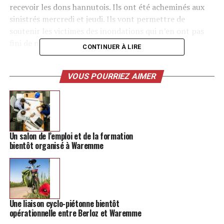
recevoir les dons hannutois. Ils ont été acheminés aux
sinistrés mercredi et jeudi. Ils vont permettre de
soutenir les victimes des inondations qui n’en ont pas
fini de nettoyer et réparer.
CONTINUER À LIRE
-> Retrouvez toutes les informations sur la région de
Hannut
VOUS POURRIEZ AIMER
La solidarité des Hannutois est sans limite. Touchés par
les inondations, ils viennent en aide aux autres
communes. Les premières collectes ont été un franc
succès.
Un salon de l’emploi et de la formation
bientôt organisé à Waremme
Les dons sont partis en direction d’Angleur mercredi :
Une liaison cyclo-piétonne bientôt
opérationnelle entre Berloz et Waremme