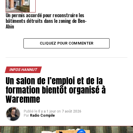
Un permis accordé pour reconstruire les
bâtiments détruits dans le zoning de Ben-
Ahin
CLIQUEZ POUR COMMENTER
Et de Soumagne jeudi :
INFOS HANNUT
Un salon de l’emploi et de la
formation bientôt organisé à
Waremme
Publié le
Il y a 1 jour
on
7 août 2026
Par
Radio Compile