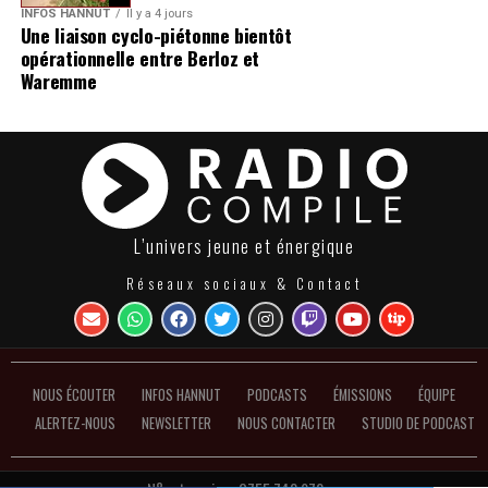
INFOS HANNUT
Il y a 4 jours
Une liaison cyclo-piétonne bientôt
opérationnelle entre Berloz et
Waremme
L’univers jeune et énergique
Réseaux sociaux & Contact
NOUS ÉCOUTER
INFOS HANNUT
PODCASTS
ÉMISSIONS
ÉQUIPE
ALERTEZ-NOUS
NEWSLETTER
NOUS CONTACTER
STUDIO DE PODCAST