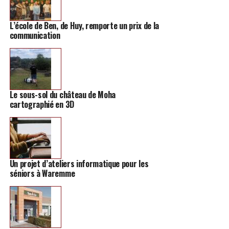
L’école de Ben, de Huy, remporte un prix de la
TAGS
FEATURED
INFOS HANNUT
communication
SUIVANT
Cette concession régionale lance un défi sportif pour
Viva For Life
NE MANQUEZ PAS
Le sous-sol du château de Moha
Hannut va lancer des travaux sur 20 nouveaux tronçons
cartographié en 3D
routiers
Un projet d’ateliers informatique pour les
séniors à Waremme