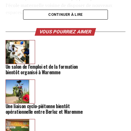
l’école maternelle voisine de disposer de nouveaux
espaces.
CONTINUER À LIRE
-> Retrouvez toutes les informations sur la région de
Hannut
VOUS POURRIEZ AIMER
Le chantier débutera le 8 août et s’achèvera, au plus
tard, le 25 août. L’idée était bien que le bâtiment soit
rasé avant la rentrée scolaire, ce qui sera le cas, nous
apprend La Meuse. En 2024, des travaux seront
Un salon de l’emploi et de la formation
bientôt organisé à Waremme
programmés sur place pour agrandir l’école.
Cette dernière disposera ainsi d’une nouvelle cour de
récréation, mais aussi d’un réfectoire et d’une salle de
sieste, qui seront aménagés dans un bâtiment, qui sera
Une liaison cyclo-piétonne bientôt
construit très rapidement. Notez que le parking avant
opérationnelle entre Berloz et Waremme
sera lui aussi agrandi prochainement.
Le coup de l’opération est estimée à 80.000 euros.