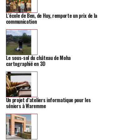
dernier lieu que vous découvrirez des produits de la
région grâce à des artisans de bouche avec des délices
L’école de Ben, de Huy, remporte un prix de la
sucrés, salés et des bières locales. Enfin, la journée se
communication
terminera par un concert dans l’église à 17h avec une
quarantaine de musiciens, qui ont prévu un spectacle
sur le thème de l’Espace.
Le sous-sol du château de Moha
cartographié en 3D
Un projet d’ateliers informatique pour les
séniors à Waremme