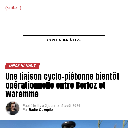
NE MANQUEZ PAS
L’imprimerie Daxhelet d’Avin intègre le réseau Imprim
(suite…)
Group
CONTINUER À LIRE
INFOS HANNUT
Une liaison cyclo-piétonne bientôt
opérationnelle entre Berloz et
Waremme
Publié le
Il y a 2 jours
on
5 août 2026
Par
Radio Compile