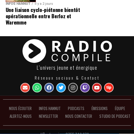
INFOS HANNUT
Il y a 2 jours
Une liaison cyclo-piétonne bientôt
opérationnelle entre Berloz et
Waremme
L’univers jeune et énergique
Réseaux sociaux & Contact
NOUS ÉCOUTER
INFOS HANNUT
PODCASTS
ÉMISSIONS
ÉQUIPE
ALERTEZ-NOUS
NEWSLETTER
NOUS CONTACTER
STUDIO DE PODCAST