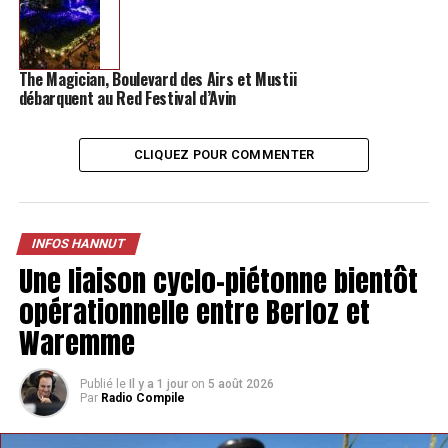
The Magician, Boulevard des Airs et Mustii
débarquent au Red Festival d’Avin
TAGS
FEATURED
INFOS HANNUT
SUIVANT
Waremme en a marre des inondations: le plan été vient
CLIQUEZ POUR COMMENTER
d’être déclenché
NE MANQUEZ PAS
Animations, parades, attractions: le centre de Hannut
INFOS HANNUT
va se transformer en piétonnier ce weekend
Une liaison cyclo-piétonne bientôt
opérationnelle entre Berloz et
Waremme
Publié le
Il y a 1 jour
on
5 août 2026
Par
Radio Compile