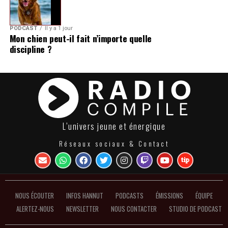
PODCAST
Il y a 1 jour
Mon chien peut-il fait n’importe quelle
discipline ?
L’univers jeune et énergique
Réseaux sociaux & Contact
NOUS ÉCOUTER
INFOS HANNUT
PODCASTS
ÉMISSIONS
ÉQUIPE
ALERTEZ-NOUS
NEWSLETTER
NOUS CONTACTER
STUDIO DE PODCAST