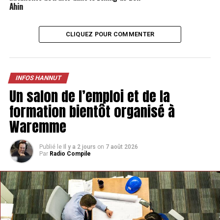
SUIVANT
Ahin
Une enquête pour définir les enjeux clés des élections
communales de Hannut
CLIQUEZ POUR COMMENTER
NE MANQUEZ PAS
Un théâtre intinérant va poser son chapiteau à Hannut
INFOS HANNUT
Un salon de l’emploi et de la
formation bientôt organisé à
Waremme
Publié le
Il y a 2 jours
on
7 août 2026
Par
Radio Compile