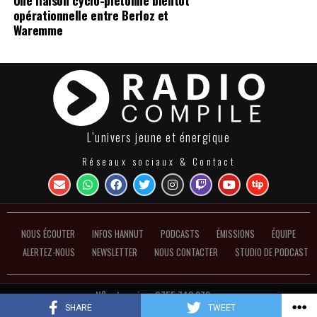
opérationnelle entre Berloz et
Waremme
L’univers jeune et énergique
Réseaux sociaux & Contact
NOUS ÉCOUTER
INFOS HANNUT
PODCASTS
ÉMISSIONS
ÉQUIPE
ALERTEZ-NOUS
NEWSLETTER
NOUS CONTACTER
STUDIO DE PODCAST
N°entreprise : 0755.748.972 ●
Politique de confidentialité et de gestion des cookies
SHARE
TWEET