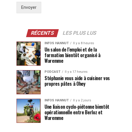
Envoyer
RÉCENTS
LES PLUS LUS
INFOS HANNUT
Il y a 8 heures
Un salon de l’emploi et de la
formation bientôt organisé à
Waremme
PODCAST
Il y a 17 heures
Stéphanie vous aide à cuisiner vos
propres pâtes à Ohey
INFOS HANNUT
Il y a 2 jours
Une liaison cyclo-piétonne bientôt
opérationnelle entre Berloz et
Waremme