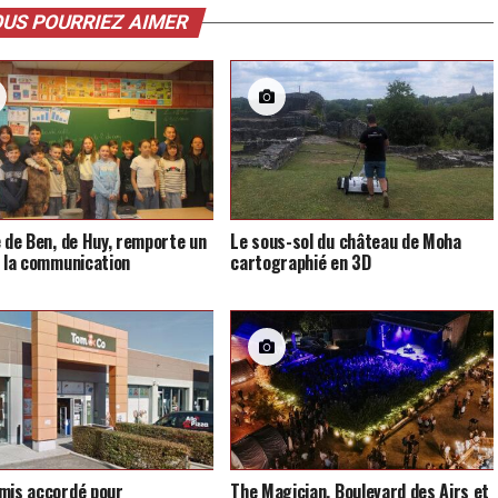
US POURRIEZ AIMER
e de Ben, de Huy, remporte un
Le sous-sol du château de Moha
e la communication
cartographié en 3D
mis accordé pour
The Magician, Boulevard des Airs et