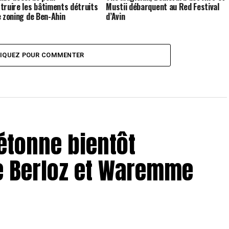
truire les bâtiments détruits
Mustii débarquent au Red Festival
e zoning de Ben-Ahin
d’Avin
LIQUEZ POUR COMMENTER
iétonne bientôt
re Berloz et Waremme