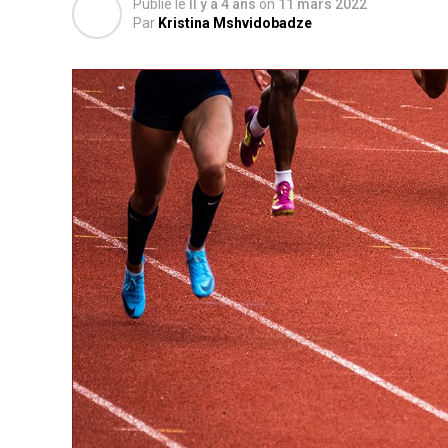
Publié le
Il y a 4 ans
on
11 mars 2022
Par
Kristina Mshvidobadze