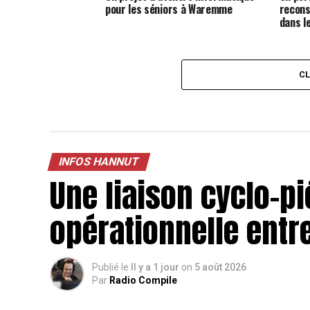
pour les séniors à Waremme
recons
dans l
C
INFOS HANNUT
Une liaison cyclo-p
opérationnelle ent
Publié le
Il y a 1 jour
on
5 août 2026
Par
Radio Compile