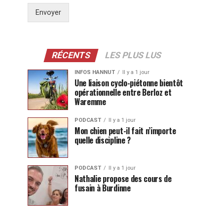
Envoyer
RÉCENTS
LES PLUS LUS
INFOS HANNUT
Il y a 1 jour
Une liaison cyclo-piétonne bientôt
opérationnelle entre Berloz et
Waremme
PODCAST
Il y a 1 jour
Mon chien peut-il fait n’importe
quelle discipline ?
PODCAST
Il y a 1 jour
Nathalie propose des cours de
fusain à Burdinne