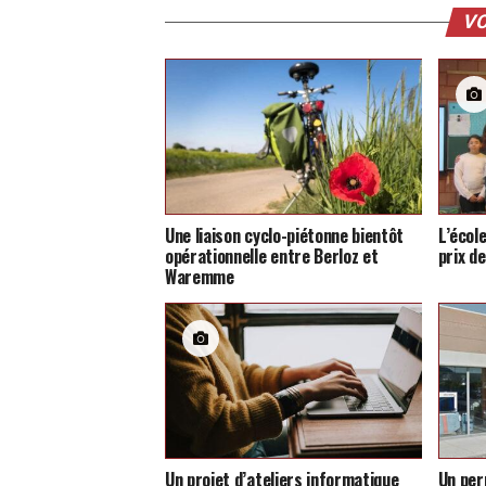
VO
Une liaison cyclo-piétonne bientôt
L’écol
opérationnelle entre Berloz et
prix d
Waremme
Un projet d’ateliers informatique
Un per